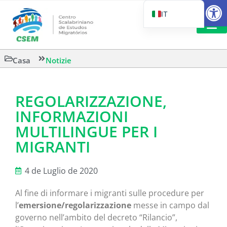
Aprire la
IT
PT_BR
EN
LETTURA 
Casa
Notizie
ES
REGOLARIZZAZIONE,
INFORMAZIONI
MULTILINGUE PER I
MIGRANTI
4 de Luglio de 2020
Al fine di informare i migranti sulle procedure per
l’
emersione/regolarizzazione
messe in campo dal
governo nell’ambito del decreto “Rilancio”,