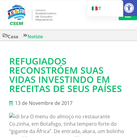
Aprire la
IT
PT_BR
EN
LETTURA 
Casa
Notizie
ES
REFUGIADOS
RECONSTRÓEM SUAS
VIDAS INVESTINDO EM
RECEITAS DE SEUS PAÍSES
13 de Novembre de 2017
O menu do almoço no restaurante
Co.zinha, em Botafogo, tinha tempero forte do
“gigante da África”. De entrada, akara, um bolinho