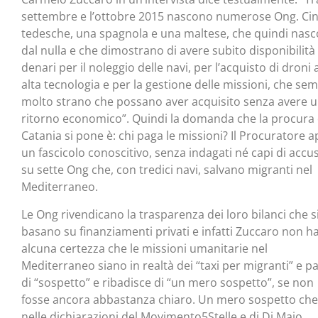
settembre e l’ottobre 2015 nascono numerose Ong. Ci
tedesche, una spagnola e una maltese, che quindi nas
dal nulla e che dimostrano di avere subito disponibilità 
denari per il noleggio delle navi, per l’acquisto di droni 
alta tecnologia e per la gestione delle missioni, che se
molto strano che possano aver acquisito senza avere 
ritorno economico”. Quindi la domanda che la procura 
Catania si pone è: chi paga le missioni? Il Procuratore a
un fascicolo conoscitivo, senza indagati né capi di accu
su sette Ong che, con tredici navi, salvano migranti nel
Mediterraneo.
Le Ong rivendicano la trasparenza dei loro bilanci che s
basano su finanziamenti privati e infatti Zuccaro non h
alcuna certezza che le missioni umanitarie nel
Mediterraneo siano in realtà dei “taxi per migranti” e pa
di “sospetto” e ribadisce di “un mero sospetto”, se non
fosse ancora abbastanza chiaro. Un mero sospetto che
nelle dichiarazioni del Movimento5Stelle e di Di Maio