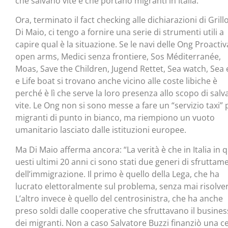
che salvano vite e che portano migranti in Italia.
Ora, terminato il fact checking alle dichiarazioni di Grill
Di Maio, ci tengo a fornire una serie di strumenti utili a
capire qual è la situazione. Se le navi delle Ong Proactiv
open arms, Medici senza frontiere, Sos Méditerranée,
Moas, Save the Children, Jugend Rettet, Sea watch, Sea 
e Life boat si trovano anche vicino alle coste libiche è
perché è lì che serve la loro presenza allo scopo di salv
vite. Le Ong non si sono messe a fare un “servizio taxi” p
migranti di punto in bianco, ma riempiono un vuoto
umanitario lasciato dalle istituzioni europee.
Ma Di Maio afferma ancora: “La verità è che in Italia in q
uesti ultimi 20 anni ci sono stati due generi di sfruttam
dell’immigrazione. Il primo è quello della Lega, che ha
lucrato elettoralmente sul problema, senza mai risolver
L’altro invece è quello del centrosinistra, che ha anche
preso soldi dalle cooperative che sfruttavano il busines
dei migranti. Non a caso Salvatore Buzzi finanziò una c