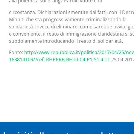
alla polemica sulle Ong? Parole vuote e di
circostanza. Dichiarazioni smentite dai fatti, con il Decr
Minniti che sta progressivamente criminalizzando la
solidarietà. Invece di eliminare, come sarebbe ovvio, gi
e conveniente, il reato di immigrazione clandestina si s
subdolamente introducendo il reato di solidarietà.
Fonte:
http://www.repubblica.it/politica/2017/04/25/new
163814109/?ref=RHPPRB-BH-I0-C4-P1-S1.4-T1
25.04.201