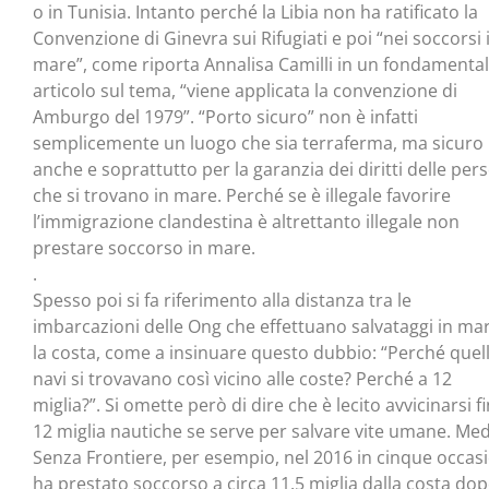
o in Tunisia. Intanto perché la Libia non ha ratificato la
Convenzione di Ginevra sui Rifugiati e poi “nei soccorsi 
mare”, come riporta Annalisa Camilli in un fondamenta
articolo sul tema, “viene applicata la convenzione di
Amburgo del 1979”. “Porto sicuro” non è infatti
semplicemente un luogo che sia terraferma, ma sicuro
anche e soprattutto per la garanzia dei diritti delle per
che si trovano in mare. Perché se è illegale favorire
l’immigrazione clandestina è altrettanto illegale non
prestare soccorso in mare.
.
Spesso poi si fa riferimento alla distanza tra le
imbarcazioni delle Ong che effettuano salvataggi in ma
la costa, come a insinuare questo dubbio: “Perché quel
navi si trovavano così vicino alle coste? Perché a 12
miglia?”. Si omette però di dire che è lecito avvicinarsi f
12 miglia nautiche se serve per salvare vite umane. Med
Senza Frontiere, per esempio, nel 2016 in cinque occas
ha prestato soccorso a circa 11.5 miglia dalla costa do