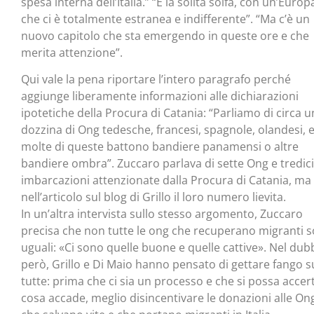
spesa interna dell’Italia.” “È la solita solfa, con un’Europ
che ci è totalmente estranea e indifferente”. “Ma c’è un
nuovo capitolo che sta emergendo in queste ore e che
merita attenzione”.
Qui vale la pena riportare l’intero paragrafo perché
aggiunge liberamente informazioni alle dichiarazioni
ipotetiche della Procura di Catania: “Parliamo di circa 
dozzina di Ong tedesche, francesi, spagnole, olandesi, 
molte di queste battono bandiere panamensi o altre
bandiere ombra”. Zuccaro parlava di sette Ong e tredici
imbarcazioni attenzionate dalla Procura di Catania, ma
nell’articolo sul blog di Grillo il loro numero lievita.
In un’altra intervista sullo stesso argomento, Zuccaro
precisa che non tutte le ong che recuperano migranti 
uguali: «Ci sono quelle buone e quelle cattive». Nel dub
però, Grillo e Di Maio hanno pensato di gettare fango s
tutte: prima che ci sia un processo e che si possa accer
cosa accade, meglio disincentivare le donazioni alle On