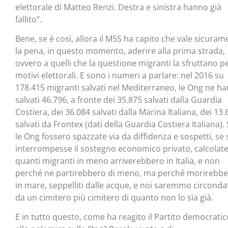
elettorale di Matteo Renzi. Destra e sinistra hanno già
fallito”.
Bene, se è così, allora il M5S ha capito che vale sicuram
la pena, in questo momento, aderire alla prima strada,
ovvero a quelli che la questione migranti la sfruttano p
motivi elettorali. E sono i numeri a parlare: nel 2016 su
178.415 migranti salvati nel Mediterraneo, le Ong ne h
salvati 46.796, a fronte dei 35.875 salvati dalla Guardia
Costiera, dei 36.084 salvati dalla Marina Italiana, dei 13.
salvati da Frontex (dati della Guardia Costiera Italiana).
le Ong fossero spazzate via da diffidenza e sospetti, se 
interrompesse il sostegno economico privato, calcolat
quanti migranti in meno arriverebbero in Italia, e non
perché ne partirebbero di meno, ma perché morirebb
in mare, seppelliti dalle acque, e noi saremmo circonda
da un cimitero più cimitero di quanto non lo sia già.
E in tutto questo, come ha reagito il Partito democratic