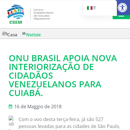
Aprire la
IT
PT_BR
EN
LETTURA 
Casa
Notizie
ES
ONU BRASIL APOIA NOVA
INTERIORIZAÇÃO DE
CIDADÃOS
VENEZUELANOS PARA
CUIABÁ.
16 de Maggio de 2018
Com o voo desta terça-feira, já são 527
pessoas levadas para as cidades de São Paulo,