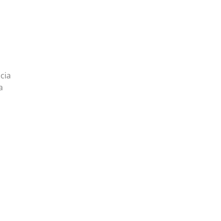
cia
a