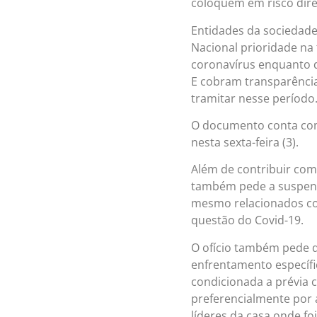
coloquem em risco dire
Entidades da sociedade
Nacional prioridade na
coronavírus enquanto d
E cobram transparência
tramitar nesse período
O documento conta com 
nesta sexta-feira (3).
Além de contribuir com
também pede a suspens
mesmo relacionados co
questão do Covid-19.
O ofício também pede q
enfrentamento específi
condicionada a prévia c
preferencialmente por 
líderes da casa onde fo