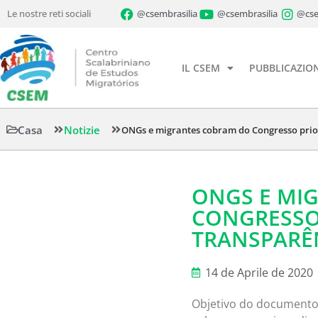
Le nostre reti sociali
@csembrasilia
@csembrasilia
@cse
IL CSEM
PUBBLICAZION
Casa
Notizie
ONGs e migrantes cobram do Congresso prior
ONGS E MI
CONGRESSO 
TRANSPARÊ
14 de Aprile de 2020
Objetivo do documento 