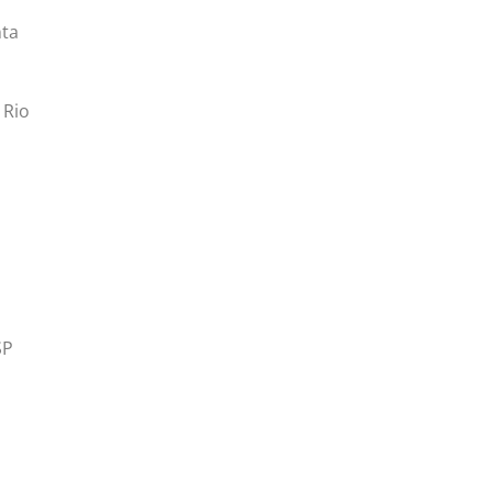
nta
 Rio
SP