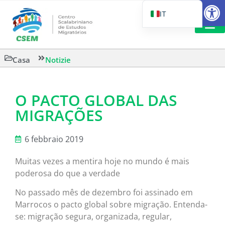
Aprire la
IT
PT_BR
EN
LETTURA 
Casa
Notizie
ES
O PACTO GLOBAL DAS
MIGRAÇÕES
6 febbraio 2019
Muitas vezes a mentira hoje no mundo é mais
poderosa do que a verdade
No passado mês de dezembro foi assinado em
Marrocos o pacto global sobre migração. Entenda-
se: migração segura, organizada, regular,