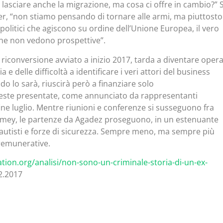
i lasciare anche la migrazione, ma cosa ci offre in cambio?” 
er, “non stiamo pensando di tornare alle armi, ma piuttosto
 politici che agiscono su ordine dell’Unione Europea, il vero
 che non vedono prospettive”.
riconversione avviato a inizio 2017, tarda a diventare opera
 e delle difficoltà a identificare i veri attori del business
o lo sarà, riuscirà però a finanziare solo
chieste presentate, come annunciato da rappresentanti
ine luglio. Mentre riunioni e conferenze si susseguono fra
iamey, le partenze da Agadez proseguono, in un estenuante
autisti e forze di sicurezza. Sempre meno, ma sempre più
 remunerative.
tion.org/analisi/non-sono-un-criminale-storia-di-un-ex-
2.2017