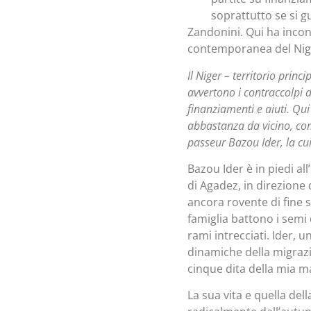
soprattutto se si 
Zandonini. Qui ha incont
contemporanea del Nig
Il Niger – territorio princ
avvertono i contraccolpi d
finanziamenti e aiuti. Qu
abbastanza da vicino, co
passeur Bazou Ider, la cu
Bazou Ider è in piedi al
di Agadez, in direzione
ancora rovente di fine s
famiglia battono i semi 
rami intrecciati. Ider, 
dinamiche della migrazi
cinque dita della mia 
La sua vita e quella d