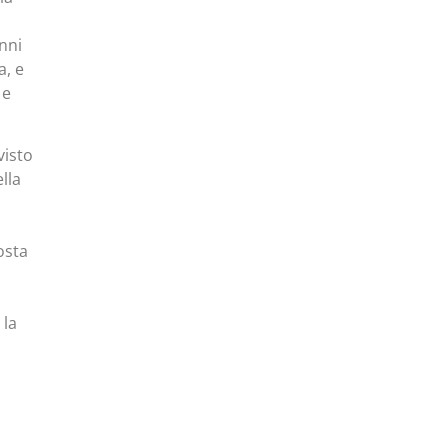
nni
a, e
 e
visto
lla
osta
a
 la