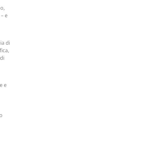
so,
 – e
ia di
fica,
 di
e e
to