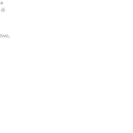
Se
 di
tivo,