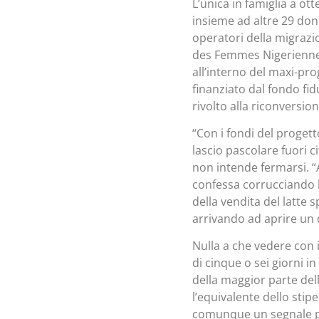
L’unica in famiglia a o
insieme ad altre 29 don
operatori della migrazi
des Femmes Nigeriennes 
all’interno del maxi-p
finanziato dal fondo fid
rivolto alla riconversi
“Con i fondi del proget
lascio pascolare fuori c
non intende fermarsi. “
confessa corrucciando l
della vendita del latte 
arrivando ad aprire un c
Nulla a che vedere con i
di cinque o sei giorni i
della maggior parte delle
l’equivalente dello sti
comunque un segnale pos