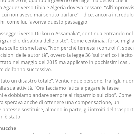
no del 2016, quando il governo del Niger ha deciso che il
a Agadez verso Libia e Algeria doveva cessare. “All’improvvi
 cui non avevo mai sentito parlare” – dice, ancora incredulo
hi, come lui, favoriva questo passaggio.
asseggeri verso Dirkou o Assamaka”, continua entrando nel
 granello di sabbia delle piste”. Come centinaia, forse miglia
ha scelto di smettere. “Non perché temessi i controlli”, speci
isioni delle autorità”, ovvero la legge 36 ‘sul traffico illecito
ottato nel maggio del 2015 ma applicato in pochissimi casi,
e dell’anno successivo.
 stato un disastro totale”. Venticinque persone, tra figli, nuor
lla sua attività. “Ora facciamo fatica a pagare le tasse
ini e dobbiamo andare sempre al risparmio sul cibo”. Come
tista sperava anche di ottenere una compensazione, un
potesse sostituire, almeno in parte, gli introiti del traspor
n è stato.
 mucche