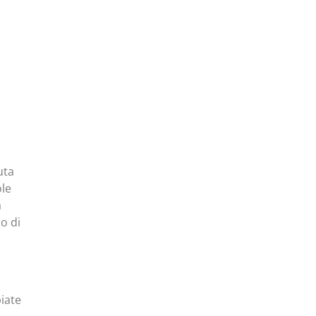
uta
ole
a
o di
iate