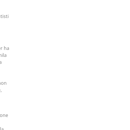
tisti
er ha
mila
a
 non
,
ione
la