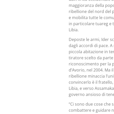
maggioranza della popo
ribellione del nord del 
e mobilita tutte le com
in particolare tuareg e
Libia.
Deposte le armi, Ider s
dagli accordi di pace. A
piccola abitazione in t
tiratore scelto da parte
riconoscimento per la p
d’Avorio, nel 2004. Ma i
ribellione minaccia l’u
convincerlo è il fratello
Libia, e verso Assamaka,
governo ansioso di tener
“Ci sono due cose che s
combattere e guidare ne