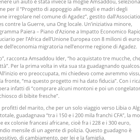
ttenere un aiuto è stata invece la moglie Amsaddou, selezion
ne per il “Progetto di appoggio alle mogli e madri degli
one irregolare nel comune di Agadez”, gestito dall’Associati
contre la Guerre, una Ong locale. Un’iniziativa minore,
rogramma Paiera – Piano d’Azione a Impatto Economico Rapi
uciario per l’Africa dell’Unione Europea con 8 milioni di euro
one dell’economia migratoria nell’enorme regione di Agadez.
to”, racconta Amsaddou Ider, “ho acquistato tre mucche, ch
ittà”. Per la prima volta in vita sua sta guadagnando qualcos
All’inizio ero preoccupata, mi chiedevo come avremmo vissu
a fronte, “ma questo progetto mi ha dato fiducia”. Con i ric
spera infatti di “comprare alcuni montoni e poi un congelato
hiosco di bibite fresche”.
 profitti del marito, che per un solo viaggio verso Libia o Alg
n totale, guadagnava “tra i 150 e i 200 mila franchi CFA”, la m
 ex colonie francesi africane, cioè fra i 228 e i 300 euro,
pendio mensile di un agente di polizia. Questo guadagno è
itivo, di cambiamento, per lei e la famiglia.