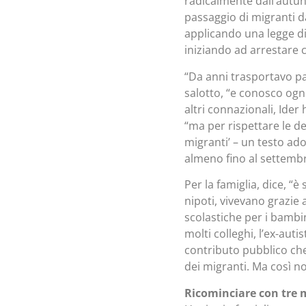
radicalmente dall’autun
passaggio di migranti d
applicando una legge di
iniziando ad arrestare c
“Da anni trasportavo p
salotto, “e conosco ogni
altri connazionali, Ider 
“ma per rispettare le dec
migranti’ – un testo ad
almeno fino al settembr
Per la famiglia, dice, “è
nipoti, vivevano grazie a
scolastiche per i bamb
molti colleghi, l’ex-au
contributo pubblico che 
dei migranti. Ma così no
Ricominciare con tre