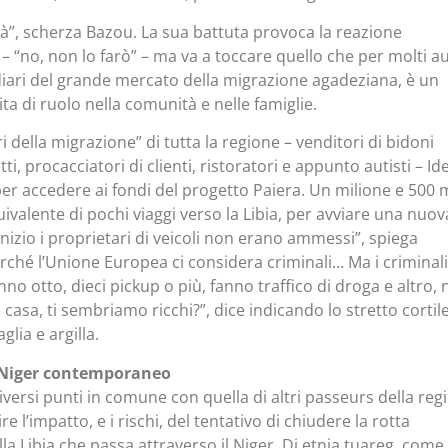
à”, scherza Bazou. La sua battuta provoca la reazione
 “no, non lo farò” – ma va a toccare quello che per molti au
diari del grande mercato della migrazione agadeziana, è un
ta di ruolo nella comunità e nelle famiglie.
i della migrazione” di tutta la regione – venditori di bidoni
ti, procacciatori di clienti, ristoratori e appunto autisti – Id
er accedere ai fondi del progetto Paiera. Un milione e 500 
quivalente di pochi viaggi verso la Libia, per avviare una nuov
’inizio i proprietari di veicoli non erano ammessi”, spiega
erché l’Unione Europea ci considera criminali… Ma i criminali
o otto, dieci pickup o più, fanno traffico di droga e altro,
 casa, ti sembriamo ricchi?”, dice indicando lo stretto cortile
lia e argilla.
l Niger contemporaneo
diversi punti in comune con quella di altri passeurs della reg
re l’impatto, e i rischi, del tentativo di chiudere la rotta
lla Libia che passa attraverso il Niger. Di etnia tuareg, come 