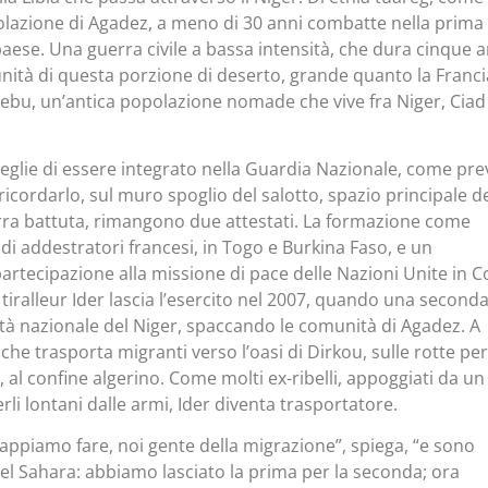
lazione di Agadez, a meno di 30 anni combatte nella prima
paese. Una guerra civile a bassa intensità, che dura cinque a
unità di questa porzione di deserto, grande quanto la Franci
 tebu, un’antica popolazione nomade che vive fra Niger, Ciad
ceglie di essere integrato nella Guardia Nazionale, come pre
 ricordarlo, sul muro spoglio del salotto, spazio principale de
erra battuta, rimangono due attestati. La formazione come
 di addestratori francesi, in Togo e Burkina Faso, e un
artecipazione alla missione di pace delle Nazioni Unite in C
l tiralleur Ider lascia l’esercito nel 2007, quando una second
nità nazionale del Niger, spaccando le comunità di Agadez. A
, che trasporta migranti verso l’oasi di Dirkou, sulle rotte per
 al confine algerino. Come molti ex-ribelli, appoggiati da un
li lontani dalle armi, Ider diventa trasportatore.
appiamo fare, noi gente della migrazione”, spiega, “e sono
l Sahara: abbiamo lasciato la prima per la seconda; ora