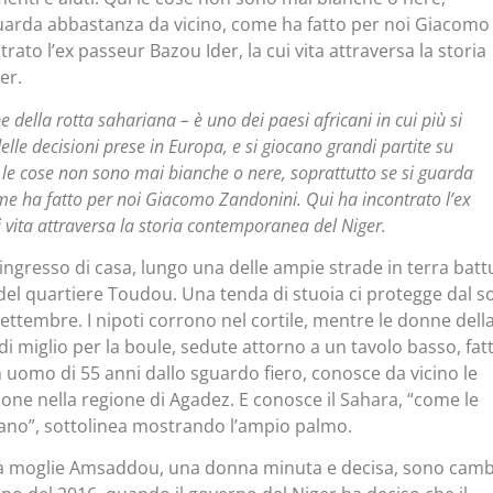
guarda abbastanza da vicino, come ha fatto per noi Giacomo
rato l’ex passeur Bazou Ider, la cui vita attraversa la storia
er.
ipe della rotta sahariana – è uno dei paesi africani in cui più si
elle decisioni prese in Europa, e si giocano grandi partite su
i le cose non sono mai bianche o nere, soprattutto se si guarda
me ha fatto per noi Giacomo Zandonini. Qui ha incontrato l’ex
i vita attraversa la storia contemporanea del Niger.
l’ingresso di casa, lungo una delle ampie strade in terra batt
 del quartiere Toudou. Una tenda di stuoia ci protegge dal s
ettembre. I nipoti corrono nel cortile, mentre le donne dell
di miglio per la boule, sedute attorno a un tavolo basso, fatt
un uomo di 55 anni dallo sguardo fiero, conosce da vicino le
one nella regione di Agadez. E conosce il Sahara, “come le
mano”, sottolinea mostrando l’ampio palmo.
ella moglie Amsaddou, una donna minuta e decisa, sono camb