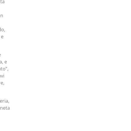
ata
on
do,
 e
e
a, e
to”,
avi
re,
eria,
oneta