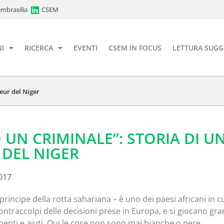
mbrasilia
CSEM
I
RICERCA
EVENTI
CSEM IN FOCUS
LETTURA SUGG
eur del Niger
UN CRIMINALE”: STORIA DI U
 DEL NIGER
017
o principe della rotta sahariana – è uno dei paesi africani in c
contraccolpi delle decisioni prese in Europa, e si giocano gra
menti e aiuti. Qui le cose non sono mai bianche o nere,