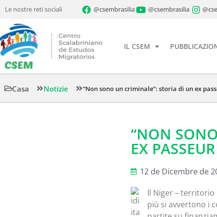
Le nostre reti sociali
@csembrasilia
@csembrasilia
@cse
IL CSEM
PUBBLICAZION
Casa
Notizie
“Non sono un criminale”: storia di un ex pass
“NON SONO 
EX PASSEUR
12 de Dicembre de 2
Il Niger – territori
più si avvertono i 
partite su finanzia