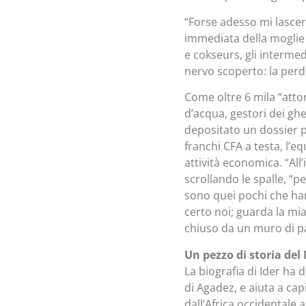
“Forse adesso mi lascer
immediata della moglie –
e cokseurs, gli interme
nervo scoperto: la perdi
Come oltre 6 mila “attor
d’acqua, gestori dei ghet
depositato un dossier p
franchi CFA a testa, l’e
attività economica. “All
scrollando le spalle, “p
sono quei pochi che hann
certo noi; guarda la mia
chiuso da un muro di pag
Un pezzo di storia de
La biografia di Ider ha 
di Agadez, e aiuta a capi
dall’Africa occidentale a