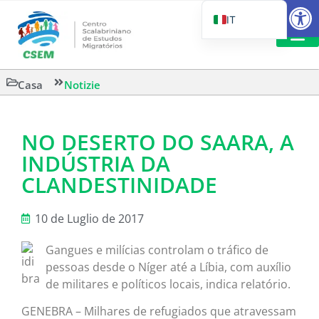
Aprire la
IT
PT_BR
EN
LETTURA 
Casa
Notizie
ES
NO DESERTO DO SAARA, A
INDÚSTRIA DA
CLANDESTINIDADE
10 de Luglio de 2017
Gangues e milícias controlam o tráfico de
pessoas desde o Níger até a Líbia, com auxílio
de militares e políticos locais, indica relatório.
GENEBRA – Milhares de refugiados que atravessam