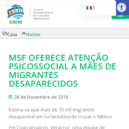
Aprire la
IT
PT_BR
EN
LETTURA 
Casa
Notizie
ES
MSF OFERECE ATENÇÃO
PSICOSSOCIAL A MÃES DE
MIGRANTES
DESAPARECIDOS
28 de Novembre de 2018
Estima-se que mais de 70 mil migrantes
desapareceram na tentativa de cruzar o México
Em Coatzacoalcos, Veracruz, uma equipe de