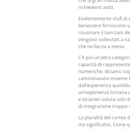
che la gran massa aveva 
richiedenti asilo.
Evidentemente stufi di e
benessere forniscono u
risuonare il tam-tam del
vengono sollecitati a 
che ne faccia a meno.
C’è poi un’altra catego
capacità di rappresentan
numeriche, diciamo sopra
camminavano insieme bam
dall’esperienza quotidia
un’esperienza lontana d
e stranieri voluta solo
di integrazione troppo 
La pluralità del corteo
ma significativi. Come 