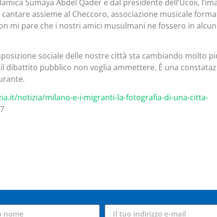
lamica Sumaya Abdel Qader e dal presidente dell’Ucoii, l’i
re e cantare assieme al Checcoro, associazione musicale forma
Non mi pare che i nostri amici musulmani ne fossero in alcun
osizione sociale delle nostre città sta cambiando molto pi
il dibattito pubblico non voglia ammettere. È una constata
urante.
ia.it/notizia/milano-e-i-migranti-la-fotografia-di-una-citta-
17