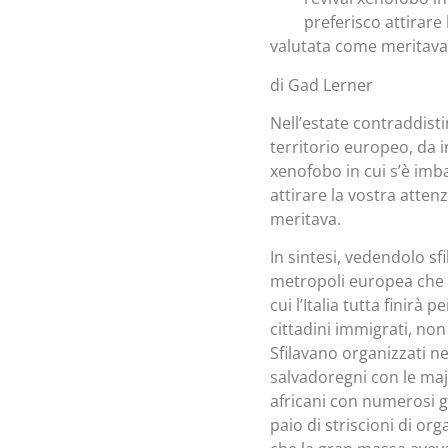
preferisco attirare
valutata come meritava
di Gad Lerner
Nell’estate contraddist
territorio europeo, da in
xenofobo in cui s’è imba
attirare la vostra atte
meritava.
In sintesi, vedendolo sf
metropoli europea che 
cui l’Italia tutta finir
cittadini immigrati, non
Sfilavano organizzati nel
salvadoregni con le major
africani con numerosi gr
paio di striscioni di o