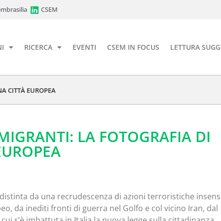
mbrasilia
CSEM
I
RICERCA
EVENTI
CSEM IN FOCUS
LETTURA SUGG
NA CITTÀ EUROPEA
 MIGRANTI: LA FOTOGRAFIA DI
EUROPEA
distinta da una recrudescenza di azioni terroristiche insen
eo, da inediti fronti di guerra nel Golfo e col vicino Iran, dal
cui s’è imbattuta in Italia la nuova legge sulla cittadinanza,