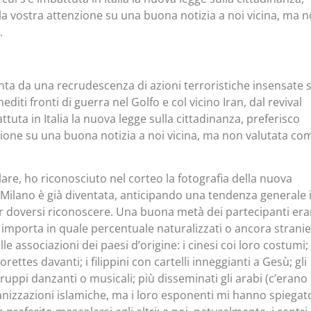
 la vostra attenzione su una buona notizia a noi vicina, ma 
.
inta da una recrudescenza di azioni terroristiche insensate 
editi fronti di guerra nel Golfo e col vicino Iran, dal revival
ttuta in Italia la nuova legge sulla cittadinanza, preferisco
nzione su una buona notizia a noi vicina, ma non valutata co
ilare, ho riconosciuto nel corteo la fotografia della nuova
Milano è già diventata, anticipando una tendenza generale 
à per doversi riconoscere. Una buona metà dei partecipanti er
 importa in quale percentuale naturalizzati o ancora stranie
le associazioni dei paesi d’origine: i cinesi coi loro costumi; 
ettes davanti; i filippini con cartelli inneggianti a Gesù; gli
uppi danzanti o musicali; più disseminati gli arabi (c’erano
rganizzazioni islamiche, ma i loro esponenti mi hanno spiegat