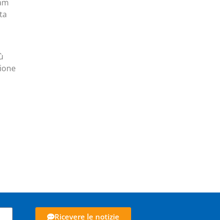
mam
ta
ù
zione
Ricevere le notizie