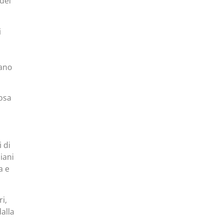
 dei
i
lano
iosa
 di
iani
a e
i,
alla