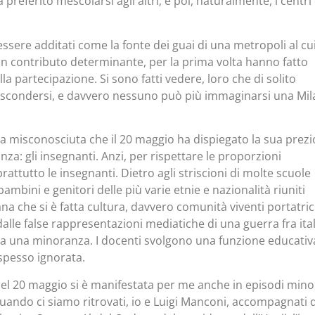
preferito mescolarsi agli altri; e poi, naturalmente, i centri
ssere additati come la fonte dei guai di una metropoli al cu
n contributo determinante, per la prima volta hanno fatto
la partecipazione. Si sono fatti vedere, loro che di solito
nascondersi, e davvero nessuno può più immaginarsi una Mi
ria misconosciuta che il 20 maggio ha dispiegato la sua prez
za: gli insegnanti. Anzi, per rispettare le proporzioni
ttutto le insegnanti. Dietro agli striscioni di molte scuole
bini e genitori delle più varie etnie e nazionalità riuniti
na che si è fatta cultura, davvero comunità viventi portatrici
alle false rappresentazioni mediatiche di una guerra fra ital
 da una minoranza. I docenti svolgono una funzione educativ
spesso ignorata.
 del 20 maggio si è manifestata per me anche in episodi minor
quando ci siamo ritrovati, io e Luigi Manconi, accompagnati d