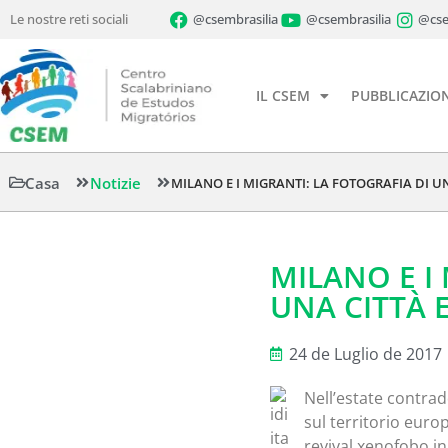
Le nostre reti sociali
@csembrasilia
@csembrasilia
@cse
IL CSEM
PUBBLICAZION
Casa
Notizie
MILANO E I MIGRANTI: LA FOTOGRAFIA DI U
MILANO E I
UNA CITTÀ 
24 de Luglio de 2017
Nell’estate contrad
sul territorio europ
revival xenofobo in 