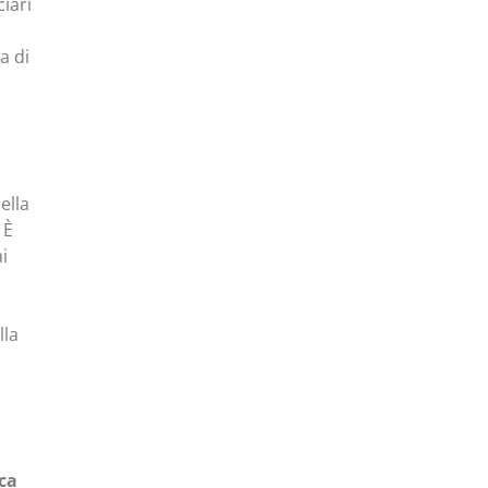
ciari
,
a di
ella
 È
i
lla
ca