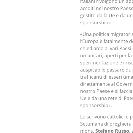
italiani rivolgono un ap
accolti nel nostro Paes
gestito dalla Ue e da u
sponsorship».
«Una politica migratori
l’Europa è fatalmente de
chiediamo ai vari Paesi
umanitari, aperti per la p
sperimentazione e i risul
auspicabile passare qui
trafficanti di esseri um
direttamente al Governo 
nostro Paese e si facci
Ue e da una rete di Pae
sponsorship».
Lo scrivono cattolici e 
Settimana di preghiera p
mons.
Stefano Russo
,