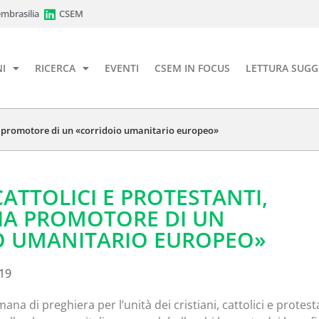
mbrasilia
CSEM
I
RICERCA
EVENTI
CSEM IN FOCUS
LETTURA SUGG
ia promotore di un «corridoio umanitario europeo»
CATTOLICI E PROTESTANTI,
IA PROMOTORE DI UN
O UMANITARIO EUROPEO»
019
ana di preghiera per l’unità dei cristiani, cattolici e protest