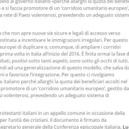
pello al governo italiano «perché allarghi la quota dei benefi
e e si faccia promotore di un ‘corridoio umanitario europeo’
na rete di Paesi volenterosi, prevedendo un adeguato sistem
a che non apre nuove vie sicure e legali di accesso verso
stinata a incentivare le immigrazioni irregolari. Per questo
 europei di duplicare o, comunque, di ampliare i corridoi
rima volta in Italia all’inizio del 2016. È finita ormai la fase d
tati, positivi sotto tanti aspetti, sono sotto gli occhi di tutti.
ndi ad una generalizzazione di questo modello, che salva da
ani e favorisce l’integrazione. Per questo ci rivolgiamo
italiano perché allarghi la quota dei beneficiari accolti nel
a promotore di un ‘corridoio umanitario europeo’, gestito da
si volenterosi, prevedendo un adeguato sistema di
protestanti italiani in un appello comune in occasione della
er l’unità dei cristiani. Il documento è firmato da
 segretario generale della Conferenza episcopale italiana,
Lu