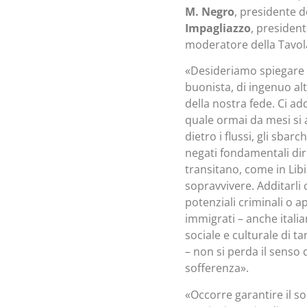
M. Negro
, presidente d
Impagliazzo
, presiden
moderatore della Tavol
«Desideriamo spiegare a
buonista, di ingenuo al
della nostra fede. Ci add
quale ormai da mesi si a
dietro i flussi, gli sbar
negati fondamentali diri
transitano, come in Libi
sopravvivere. Additarli
potenziali criminali o a
immigrati – anche itali
sociale e culturale di ta
– non si perda il senso d
sofferenza».
«Occorre garantire il so