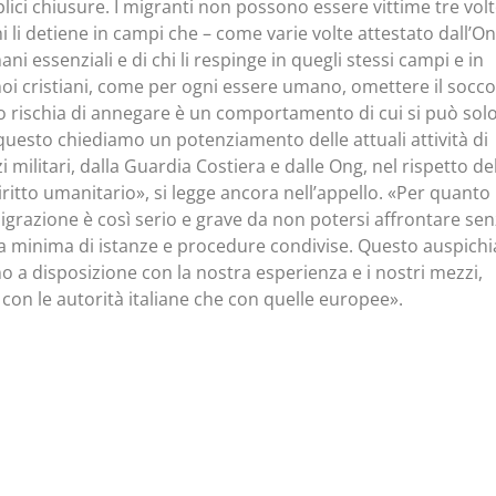
lici chiusure. I migranti non possono essere vittime tre volt
hi li detiene in campi che – come varie volte attestato dall’O
ani essenziali e di chi li respinge in quegli stessi campi e in
 noi cristiani, come per ogni essere umano, omettere il socc
a o rischia di annegare è un comportamento di cui si può sol
uesto chiediamo un potenziamento delle attuali attività di
 militari, dalla Guardia Costiera e dalle Ong, nel rispetto de
ritto umanitario», si legge ancora nell’appello. «Per quanto
migrazione è così serio e grave da non potersi affrontare se
a minima di istanze e procedure condivise. Questo auspich
o a disposizione con la nostra esperienza e i nostri mezzi,
 con le autorità italiane che con quelle europee».