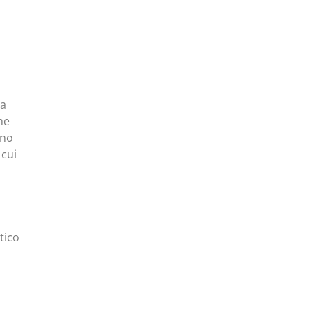
la
he
ono
 cui
tico