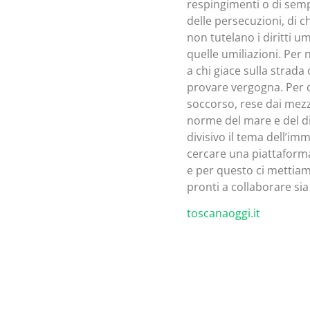
respingimenti o di semp
delle persecuzioni, di c
non tutelano i diritti um
quelle umiliazioni. Per
a chi giace sulla strad
provare vergogna. Per q
soccorso, rese dai mezzi
norme del mare e del di
divisivo il tema dell’im
cercare una piattaform
e per questo ci mettiam
pronti a collaborare sia
toscanaoggi.it