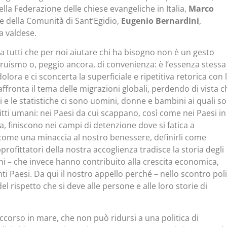
ella Federazione delle chiese evangeliche in Italia,
Marco
te della Comunità di Sant’Egidio,
Eugenio Bernardini
,
a valdese.
 tutti che per noi aiutare chi ha bisogno non è un gesto
truismo o, peggio ancora, di convenienza: è l’essenza stessa
olora e ci sconcerta la superficiale e ripetitiva retorica con 
ffronta il tema delle migrazioni globali, perdendo di vista c
chi e le statistiche ci sono uomini, donne e bambini ai quali s
tti umani: nei Paesi da cui scappano, così come nei Paesi in
a, finiscono nei campi di detenzione dove si fatica a
 come una minaccia al nostro benessere, definirli come
pprofittatori della nostra accoglienza tradisce la storia degli
ani – che invece hanno contribuito alla crescita economica,
nti Paesi. Da qui il nostro appello perché – nello scontro poli
el rispetto che si deve alle persone e alle loro storie di
ccorso in mare, che non può ridursi a una politica di