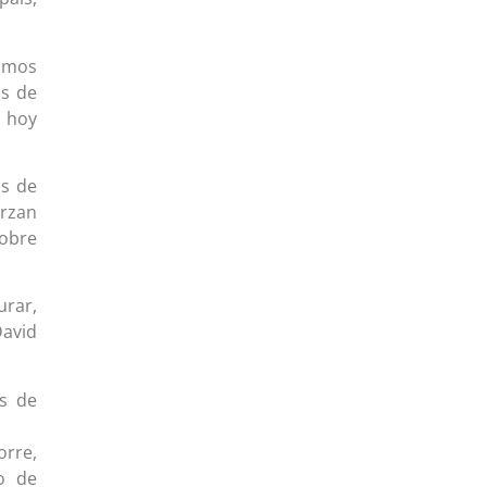
ismos
os de
ó hoy
os de
erzan
sobre
urar,
David
es de
orre,
o de