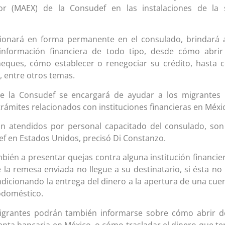
ior (MAEX) de la Consudef en las instalaciones de la 
ncionará en forma permanente en el consulado, brindará 
información financiera de todo tipo, desde cómo abrir
eques, cómo establecer o renegociar su crédito, hasta
, entre otros temas.
e la Consudef se encargará de ayudar a los migrantes
rámites relacionados con instituciones financieras en Méxi
n atendidos por personal capacitado del consulado, so
ef en Estados Unidos, precisó Di Constanzo.
ién a presentar quejas contra alguna institución financie
la remesa enviada no llegue a su destinatario, si ésta no 
ndicionando la entrega del dinero a la apertura de una cue
odoméstico.
igrantes podrán también informarse sobre cómo abrir 
nta bancaria en México, o cómo trasladar el dinero que t