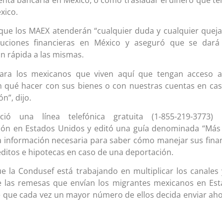
xico.
que los MAEX atenderán “cualquier duda y cualquier quej
ituciones financieras en México y aseguró que se dará
n rápida a las mismas.
ara los mexicanos que viven aquí que tengan acceso a
n qué hacer con sus bienes o con nuestras cuentas en ca
n”, dijo.
ció una línea telefónica gratuita (1-855-219-3773) 
ión en Estados Unidos y editó una guía denominada “Más
a información necesaria para saber cómo manejar sus fina
éditos e hipotecas en caso de una deportación.
e la Condusef está trabajando en multiplicar los canales 
e las remesas que envían los migrantes mexicanos en Es
e que cada vez un mayor número de ellos decida enviar ah