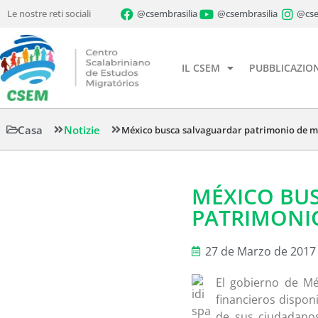
Le nostre reti sociali
@csembrasilia
@csembrasilia
@cse
IL CSEM
PUBBLICAZION
Casa
Notizie
México busca salvaguardar patrimonio de m
MÉXICO BU
PATRIMONIO
27 de Marzo de 2017
El gobierno de Mé
financieros dispon
de sus ciudadanos