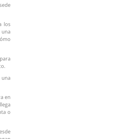
sede
a los
 una
 cómo
 para
co.
n una
ra en
llega
nta o
desde
engan