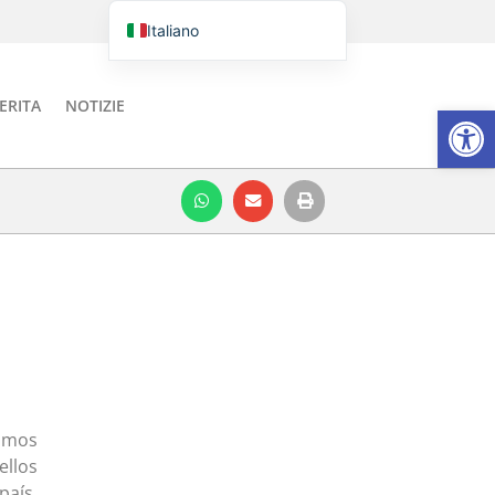
Italiano
Português do Brasil
English
ERITA
NOTIZIE
Aprire la
Español
ismos
ellos
país,