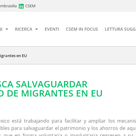
mbrasilia
CSEM
I
RICERCA
EVENTI
CSEM IN FOCUS
LETTURA SUGG
igrantes en EU
SCA SALVAGUARDAR
 DE MIGRANTES EN EU
xico está trabajando para facilitar y ampliar los mecan
ibles para salvaguardar el patrimonio y los ahorros de aqu
 que en forma voluntaria o involuntaria regresen a su 