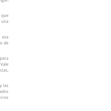
a que
 una
 esa
so de
para
 Vale
nzas,
y las
tados
orros