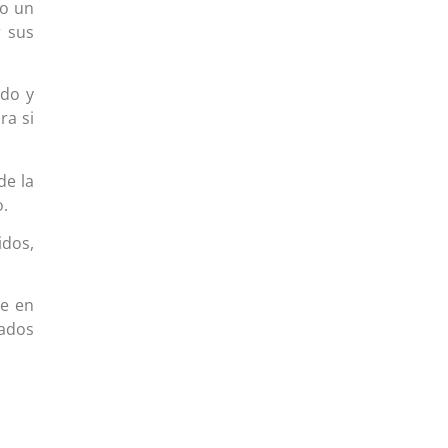
do un
r sus
ado y
ra si
de la
o.
idos,
te en
tados