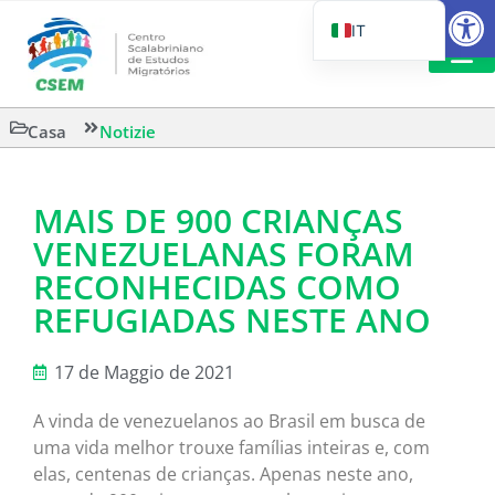
Aprire la
IT
PT_BR
EN
LETTURA 
Casa
Notizie
ES
MAIS DE 900 CRIANÇAS
VENEZUELANAS FORAM
RECONHECIDAS COMO
REFUGIADAS NESTE ANO
17 de Maggio de 2021
A vinda de venezuelanos ao Brasil em busca de
uma vida melhor trouxe famílias inteiras e, com
elas, centenas de crianças. Apenas neste ano,