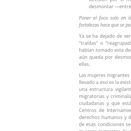
desmontar —entre o
Poner el foco solo en l
fortalezas hace que se p
Ya se ha dejado de ve
“traídas” o “reagrupad
habían tomado esta dec
aún queda por desmont
ellas.
Las mujeres migrantes 
llevado a eso es la exis
una estructura vigilant
migratorias y crimina
ciudadanas y que está 
Centros de Internamien
derechos humanos y der
de esas condiciones se 