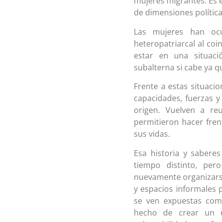
mujeres migrantes. Es e
de dimensiones política
Las mujeres han ocu
heteropatriarcal al coi
estar en una situaci
subalterna si cabe ya qu
Frente a estas situaci
capacidades, fuerzas y
origen. Vuelven a reu
permitieron hacer fren
sus vidas.
Esa historia y sabere
tiempo distinto, pe
nuevamente organizarse
y espacios informales p
se ven expuestas como 
hecho de crear un d