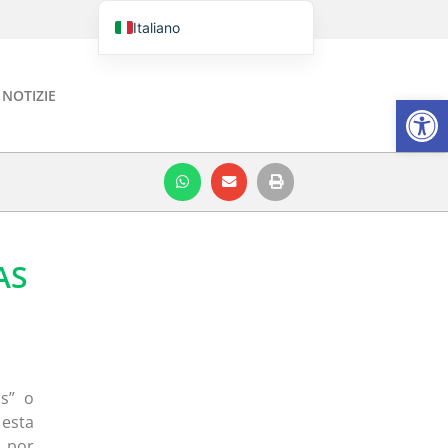
Italiano
Português do Brasil
English
NOTIZIE
Aprire la
Español
AS
s” o
 esta
a por