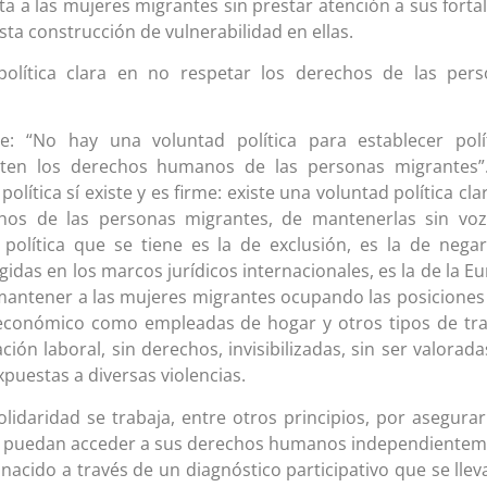
ta a las mujeres migrantes sin prestar atención a sus forta
ta construcción de vulnerabilidad en ellas.
política clara en no respetar los derechos de las per
: “No hay una voluntad política para establecer polí
eten los derechos humanos de las personas migrantes”.
lítica sí existe y es firme: existe una voluntad política cla
hos de las personas migrantes, de mantenerlas sin voz
política que se tiene es la de exclusión, es la de nega
idas en los marcos jurídicos internacionales, es la de la E
de mantener a las mujeres migrantes ocupando las posicione
-económico como empleadas de hogar y otros tipos de tr
ión laboral, sin derechos, invisibilizadas, sin ser valorada
xpuestas a diversas violencias.
olidaridad se trabaja, entre otros principios, por asegura
s puedan acceder a sus derechos humanos independiente
nacido a través de un diagnóstico participativo que se llev