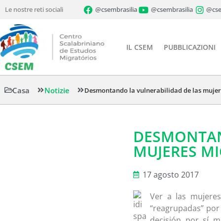
Le nostre reti sociali
@csembrasilia
@csembrasilia
@cse
IL CSEM
PUBBLICAZIONI
Casa
Notizie
Desmontando la vulnerabilidad de las mujer
DESMONTAN
MUJERES M
17 agosto 2017
Ver a las mujere
“reagrupadas” por 
decisión por sí m