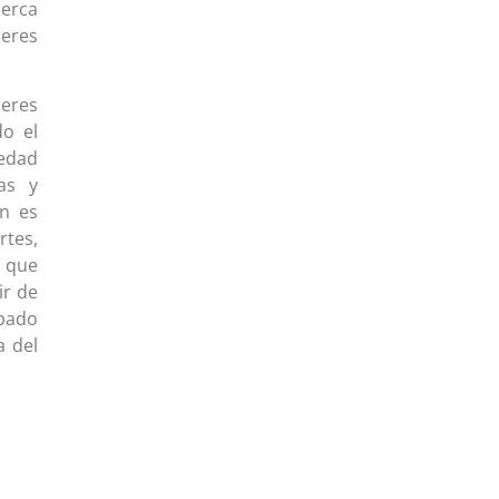
cerca
eres
jeres
do el
iedad
ias y
én es
rtes,
s que
ir de
ipado
a del