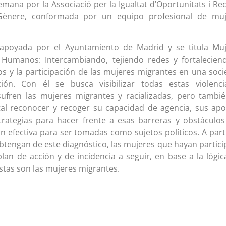
emana por la Associació per la Igualtat d’Oportunitats i Re
Gènere, conformada por un equipo profesional de muj
 apoyada por el Ayuntamiento de Madrid y se titula Mu
Humanos: Intercambiando, tejiendo redes y fortalecien
hos y la participación de las mujeres migrantes en una soc
ción. Con él se busca visibilizar todas estas violenc
sufren las mujeres migrantes y racializadas, pero tambi
al reconocer y recoger su capacidad de agencia, sus apo
rategias para hacer frente a esas barreras y obstáculo
n efectiva para ser tomadas como sujetos políticos. A part
obtengan de este diagnóstico, las mujeres que hayan partic
plan de acción y de incidencia a seguir, en base a la lógic
stas son las mujeres migrantes.