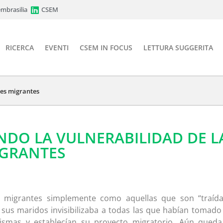
mbrasilia
CSEM
RICERCA
EVENTI
CSEM IN FOCUS
LETTURA SUGGERITA
es migrantes
DO LA VULNERABILIDAD DE L
IGRANTES
s migrantes simplemente como aquellas que son “traída
sus maridos invisibilizaba a todas las que habían tomado
ismas y establecían su proyecto migratorio. Aún qued