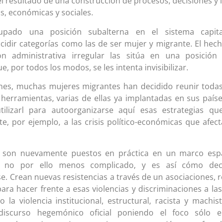
l resultado de una construcción de procesos, decisiones y 
s, económicas y sociales.
pado una posición subalterna en el sistema capital
ncidir categorías como las de ser mujer y migrante. El hec
ón administrativa irregular las sitúa en una posición
e, por todos los modos, se les intenta invisibilizar.
ones, muchas mujeres migrantes han decidido reunir toda
 herramientas, varias de ellas ya implantadas en sus país
tilizarl para autoorganizarse aquí esas estrategias qu
te, por ejemplo, a las crisis político-económicas que afec
s son nuevamente puestos en práctica en un marco esp
ro no por ello menos complicado, y es así cómo dec
. Crean nuevas resistencias a través de un asociaciones, 
ara hacer frente a esas violencias y discriminaciones a la
la violencia institucional, estructural, racista y machist
iscurso hegemónico oficial poniendo el foco sólo e