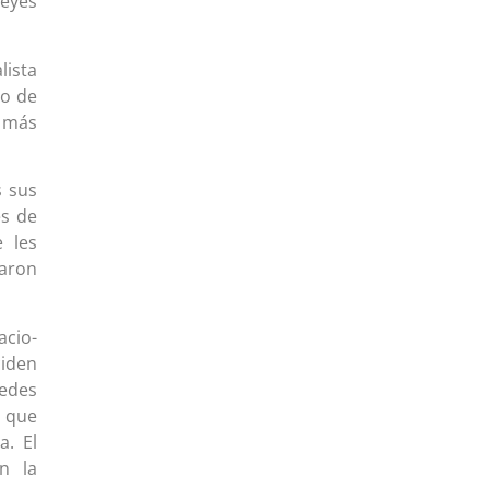
leyes
ista
ho de
 más
s sus
es de
e les
taron
acio-
iden
redes
s que
a. El
n la