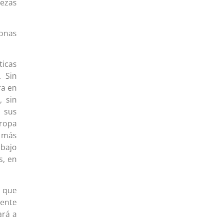
lezas
sonas
ticas
 Sin
ra en
, sin
r sus
uropa
s más
abajo
s, en
r que
mente
ará a