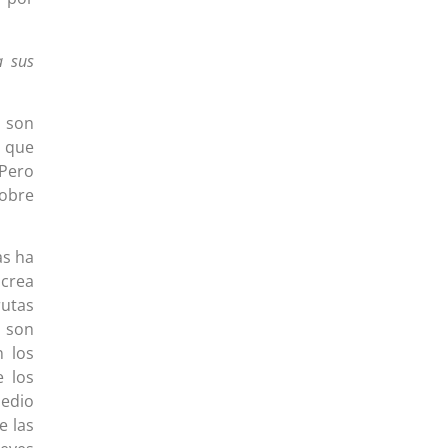
a sus
e son
s que
 Pero
sobre
as ha
 crea
rutas
o son
n los
e los
medio
e las