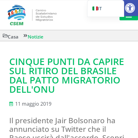
Aprire la
IT
PT_BR
EN
CSEM IN FOC
LETTURA 
Casa
Notizie
ES
CINQUE PUNTI DA CAPIRE
SUL RITIRO DEL BRASILE
DAL PATTO MIGRATORIO
DELL'ONU
11 maggio 2019
Il presidente Jair Bolsonaro ha
annunciato su Twitter che il
Paese uscirà dall'accordo. Scopri