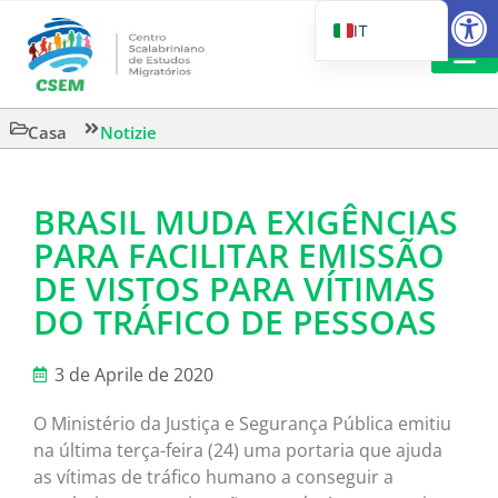
Aprire la
IT
PT_BR
EN
CSEM IN FOC
LETTURA 
Casa
Notizie
ES
BRASIL MUDA EXIGÊNCIAS
PARA FACILITAR EMISSÃO
DE VISTOS PARA VÍTIMAS
DO TRÁFICO DE PESSOAS
3 de Aprile de 2020
O Ministério da Justiça e Segurança Pública emitiu
na última terça-feira (24) uma portaria que ajuda
as vítimas de tráfico humano a conseguir a