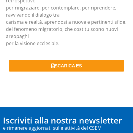
retrospettivo
per ringraziare, per contemplare, per riprendere,
ravvivando il dialogo tra
carisma e realtà, aprendosi a nuove e pertinenti sfide.
del fenomeno migratorio, che costituiscono nuovi
areopaghi
per la visione ecclesiale.
SCARICA ES
Iscriviti alla nostra newsletter
e rimanere aggiornati sulle attività del CSEM