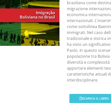
brasiliana come destinat
migrazione internazion
economica internazional
internazionali. L'inser
come sottolinea Baeninge
immigrati. Nel caso dell
tradizionale e storica 
ha visto un significativ
Paolo. In questo scenari
popolazione tra Bolivia
diversità e complessità
apportare elementi teori
caratteristiche attuali
interdisciplinare.
SCARICA IL LIBRO