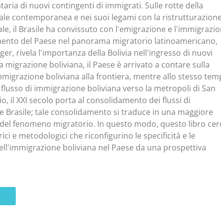
aria di nuovi contingenti di immigrati. Sulle rotte della
ale contemporanea e nei suoi legami con la ristrutturazion
e, il Brasile ha convissuto con l'emigrazione e l'immigrazi
imento del Paese nel panorama migratorio latinoamericano,
r, rivela l'importanza della Bolivia nell'ingresso di nuovi
a migrazione boliviana, il Paese è arrivato a contare sulla
immigrazione boliviana alla frontiera, mentre allo stesso te
o flusso di immigrazione boliviana verso la metropoli di San
o, il XXI secolo porta al consolidamento dei flussi di
 e Brasile; tale consolidamento si traduce in una maggiore
 del fenomeno migratorio. In questo modo, questo libro cer
ci e metodologici che riconfigurino le specificità e le
 dell'immigrazione boliviana nel Paese da una prospettiva