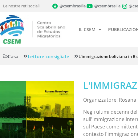
Le nostre reti sociali
@csembrasilia
@csembrasilia
@cse
IL CSEM
PUBBLICAZION
Casa
Letture consigliate
L'immigrazione boliviana in Br
L'IMMIGRAZ
Organizzatore: Rosana
Negli ultimi decenni dell
sull'immigrazione inter
sul Paese come mittente
contesto l'immigrazione 