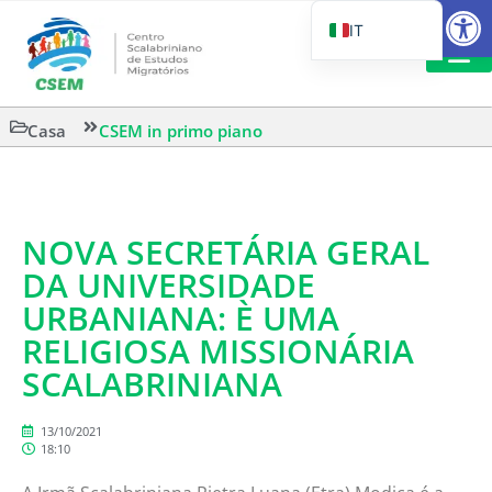
Aprire la
IT
PT_BR
EN
LETTURA 
Casa
CSEM in primo piano
ES
NOVA SECRETÁRIA GERAL
DA UNIVERSIDADE
URBANIANA: È UMA
RELIGIOSA MISSIONÁRIA
SCALABRINIANA
13/10/2021
18:10