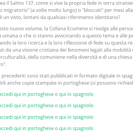
ea il Salmo 137, come si vive la propria fede in terra stranie
o migratorio" (a volte molto lungo) o "bloccati" per mesi all
i un visto, lontani da qualsiasi riferimento identitario?
sto nuovo volume, la Collana Ecumene si rivolge alle perso
à umana o che si stanno avvicinando a questo tema e alle 
ndo la loro ricerca e la loro riflessione di fede su questa re
ti da una visione cristiana dei fenomeni legati alla mobilità
terculturalità, della comunione nella diversità e di una chies
ro".
i precedenti sono stati pubblicati in formato digitale in sp
bili anche copie stampate in portoghese (si possono richie
Accedi qui in portoghese
o
qui in spagnolo
Accedi qui in portoghese
o
qui in spagnolo
Accedi qui in portoghese
o
qui in spagnolo
Accedi qui in portoghese
o
qui in spagnolo