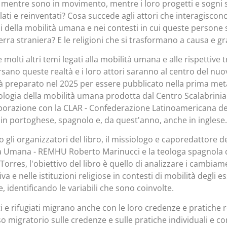
, mentre sono in movimento, mentre i loro progetti e sogni
ati e reinventati? Cosa succede agli attori che interagiscono c
i della mobilità umana e nei contesti in cui queste persone s
terra straniera? E le religioni che si trasformano a causa e g
 molti altri temi legati alla mobilità umana e alle rispettive
rsano queste realtà e i loro attori saranno al centro del n
à preparato nel 2025 per essere pubblicato nella prima metà 
eologia della mobilità umana prodotta dal Centro Scalabrinia
aborazione con la CLAR - Confederazione Latinoamericana dei
e in portoghese, spagnolo e, da quest'anno, anche in inglese.
gli organizzatori del libro, il missiologo e caporedattore del
à Umana - REMHU Roberto Marinucci e la teologa spagnola del
orres, l'obiettivo del libro è quello di analizzare i cambiame
va e nelle istituzioni religiose in contesti di mobilità degli e
e, identificando le variabili che sono coinvolte.
i e rifugiati migrano anche con le loro credenze e pratiche r
o migratorio sulle credenze e sulle pratiche individuali e 