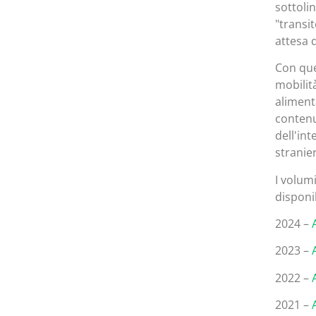
sottolin
"transit
attesa d
Con que
mobilit
alimenta
contenu
dell'in
stranie
I volum
disponi
2024 –
2023 –
2022 –
2021 –