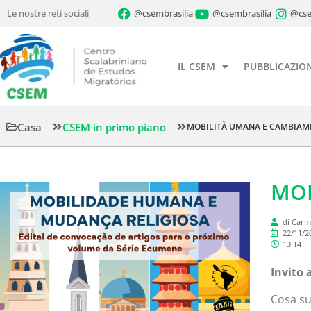
Le nostre reti sociali
@csembrasilia
@csembrasilia
@cse
IL CSEM
PUBBLICAZION
Casa
CSEM in primo piano
MOBILITÀ UMANA E CAMBIAM
MOB
di Carm
22/11/2
13:14
Invito 
Cosa su