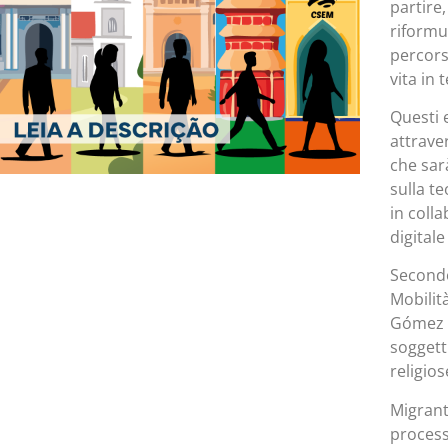
partire
riformul
percors
vita in 
Questi e
attrave
che sar
sulla t
in coll
digital
Secondo 
Mobilit
Gómez T
soggetti
religios
Migrant
process