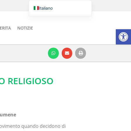
Italiano
Português do Brasil
English
ERITA
NOTIZIE
Aprire la
Español
O RELIGIOSO
Ecumene
n movimento quando decidono di