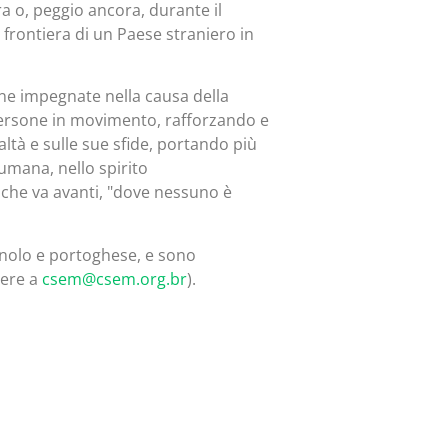
ra o, peggio ancora, durante il
a frontiera di un Paese straniero in
ne impegnate nella causa della
persone in movimento, rafforzando e
altà e sulle sue sfide, portando più
 umana, nello spirito
a che va avanti, "dove nessuno è
agnolo e portoghese, e sono
dere a
csem@csem.org.br
).