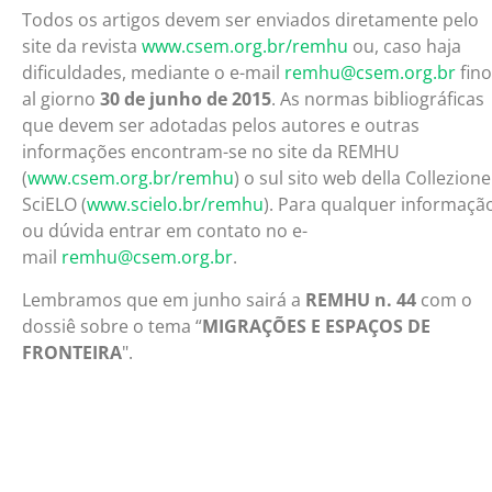
Todos os artigos devem ser enviados diretamente pelo
site da revista
www.csem.org.br/remhu
ou, caso haja
dificuldades, mediante o e-mail
remhu@csem.org.br
fino
al giorno
30 de junho de 2015
. As normas bibliográficas
que devem ser adotadas pelos autores e outras
informações encontram-se no site da REMHU
(
www.csem.org.br/remhu
) o sul sito web della Collezione
SciELO (
www.scielo.br/remhu
). Para qualquer informaçã
ou dúvida entrar em contato no e-
mail
remhu@csem.org.br
.
Lembramos que em junho sairá a
REMHU n. 44
com o
dossiê sobre o tema “
MIGRAÇÕES E ESPAÇOS DE
FRONTEIRA
".