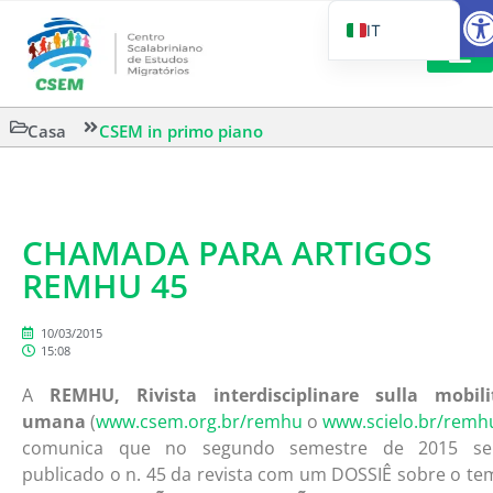
Aprir
IT
PT_BR
EN
LETTURA 
Casa
CSEM in primo piano
ES
CHAMADA PARA ARTIGOS
REMHU 45
10/03/2015
15:08
A
REMHU, Rivista interdisciplinare sulla mobili
umana
(
www.csem.org.br/remhu
o
www.scielo.br/remh
comunica que no segundo semestre de 2015 se
publicado o n. 45 da revista com um DOSSIÊ sobre o te