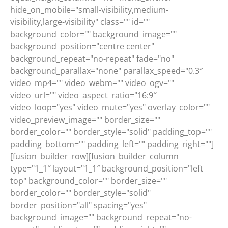
hide_on_mobile="small-visibility,medium-
visibility,large-visibility" class="" id=""
background_color="" background_image=""
background_position="centre center"
background_repeat="no-repeat" fade="no"
background_parallax="none" parallax_speed="0.3″
video_mp4="" video_webm="" video_ogv=""
video_url="" video_aspect_ratio="16:9″
video_loop="yes" video_mute="yes" overlay_color=""
video_preview_image="" border_size=""
border_color="" border_style="solid" padding_top=""
padding_bottom="" padding_left="" padding_right=""]
[fusion_builder_row][fusion_builder_column
type="1_1″ layout="1_1″ background_position="left
top" background_color="" border_size=""
border_color="" border_style="solid"
border_position="all" spacing="yes"
background_image="" background_repeat="no-