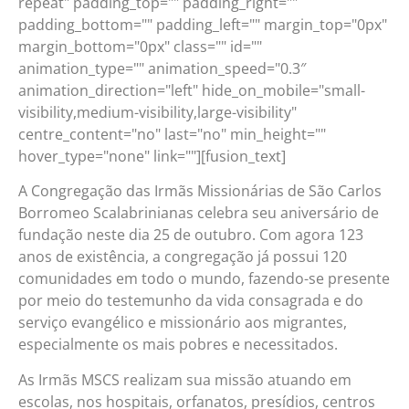
repeat" padding_top="" padding_right=""
padding_bottom="" padding_left="" margin_top="0px"
margin_bottom="0px" class="" id=""
animation_type="" animation_speed="0.3″
animation_direction="left" hide_on_mobile="small-
visibility,medium-visibility,large-visibility"
centre_content="no" last="no" min_height=""
hover_type="none" link=""][fusion_text]
A Congregação das Irmãs Missionárias de São Carlos
Borromeo Scalabrinianas celebra seu aniversário de
fundação neste dia 25 de outubro. Com agora 123
anos de existência, a congregação já possui 120
comunidades em todo o mundo, fazendo-se presente
por meio do testemunho da vida consagrada e do
serviço evangélico e missionário aos migrantes,
especialmente os mais pobres e necessitados.
As Irmãs MSCS realizam sua missão atuando em
escolas, nos hospitais, orfanatos, presídios, centros