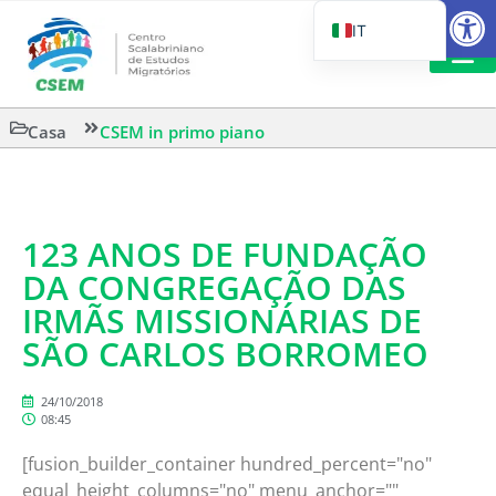
Aprire la
IT
PT_BR
EN
LETTURA 
Casa
CSEM in primo piano
ES
123 ANOS DE FUNDAÇÃO
DA CONGREGAÇÃO DAS
IRMÃS MISSIONÁRIAS DE
SÃO CARLOS BORROMEO
24/10/2018
08:45
[fusion_builder_container hundred_percent="no"
equal_height_columns="no" menu_anchor=""