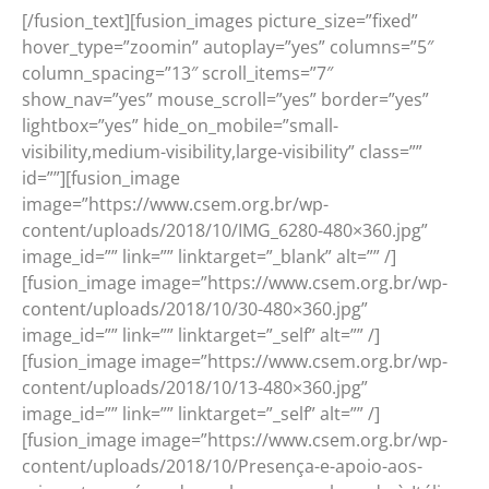
[/fusion_text][fusion_images picture_size=”fixed”
hover_type=”zoomin” autoplay=”yes” columns=”5″
column_spacing=”13″ scroll_items=”7″
show_nav=”yes” mouse_scroll=”yes” border=”yes”
lightbox=”yes” hide_on_mobile=”small-
visibility,medium-visibility,large-visibility” class=””
id=””][fusion_image
image=”https://www.csem.org.br/wp-
content/uploads/2018/10/IMG_6280-480×360.jpg”
image_id=”” link=”” linktarget=”_blank” alt=”” /]
[fusion_image image=”https://www.csem.org.br/wp-
content/uploads/2018/10/30-480×360.jpg”
image_id=”” link=”” linktarget=”_self” alt=”” /]
[fusion_image image=”https://www.csem.org.br/wp-
content/uploads/2018/10/13-480×360.jpg”
image_id=”” link=”” linktarget=”_self” alt=”” /]
[fusion_image image=”https://www.csem.org.br/wp-
content/uploads/2018/10/Presença-e-apoio-aos-