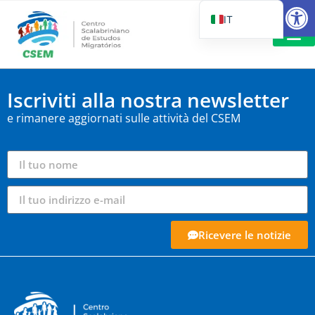
Aprire la
IT
PT_BR
EN
LETTURA 
ES
Iscriviti alla nostra newsletter
e rimanere aggiornati sulle attività del CSEM
Ricevere le notizie