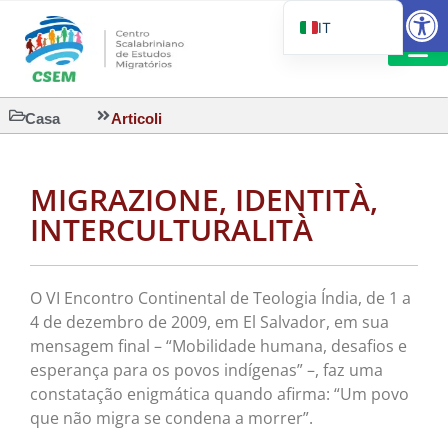
Aprire la
IT
PT_BR
EN
LETTURA 
Casa
Articoli
ES
MIGRAZIONE, IDENTITÀ,
INTERCULTURALITÀ
O VI Encontro Continental de Teologia Índia, de 1 a
4 de dezembro de 2009, em El Salvador, em sua
mensagem final – “Mobilidade humana, desafios e
esperança para os povos indígenas” –, faz uma
constatação enigmática quando afirma: “Um povo
que não migra se condena a morrer”.