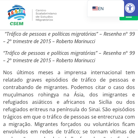
Open
EN
PT_BR
IT
SUGGESTED R
“Tráfico de pessoas e políticas migratórias” – Resenha n° 99
ES
– 2° trimestre de 2015 – Roberto Marinucci
“Tráfico de pessoas e políticas migratórias” – Resenha n° 99
– 2° trimestre de 2015 – Roberto Marinucci
Nos últimos meses a imprensa internacional tem
relatado graves episódios de tráfico de pessoas e
contrabando de migrantes. Podemos citar o caso dos
muçulmanos rohingya na Ásia, dos imigrantes e
refugiados asiáticos e africanos na Sicília ou dos
refugiados eritreus na península do Sinai. São episódios
trágicos em que o tráfico de pessoas se entrecruza com
a migração. Migrantes forçados ou voluntários ficam
envolvidos em redes de tráfico; se tornam vítimas de