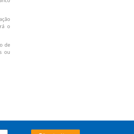
ranco
tação
rá o
lo de
s ou