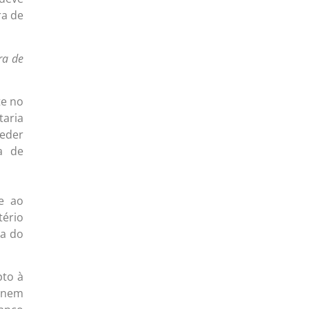
ra de
ra de
te no
aria
ceder
a de
e ao
tério
ia do
pto à
o nem