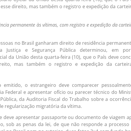
sse direito, mas também o registro e expedição da cartei
ência permanente às vítimas, com registro e expedição da cartei
pessoas no Brasil ganharam direito de residência permanen
da Justiça e Segurança Pública determinou, em port
cial
da União desta quarta-feira (10), que o País deve con
reito, mas também o registro e expedição da carteir
 emitido, o estrangeiro deve comparecer pessoalment
a Federal e apresentar ofício ou parecer técnico do Minis
 Pública, da Auditoria Fiscal do Trabalho sobre a ocorrênc
e regularização migratória da vítima.
nte deve apresentar passaporte ou documento de viagem a
ção, sob as penas da lei, de que não responde a process