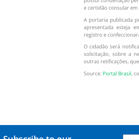
possui condenação pena
e certidão consular em 
A portaria publicada p
apresentada esteja e
registro e confeccionar
O cidadão será notific
solicitação, sobre a
outras retificações, qu
Source:
Portal Brasil
, 
Subscribe to our