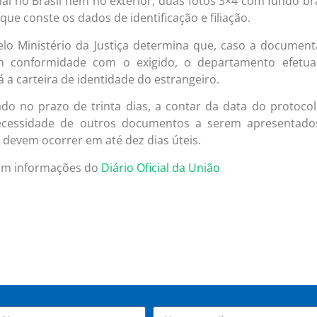
l no Brasil nem no exterior, duas fotos 3×4 com fundo b
que conste os dados de identificação e filiação.
elo Ministério da Justiça determina que, caso a documen
m conformidade com o exigido, o departamento efetua
á a carteira de identidade do estrangeiro.
ado no prazo de trinta dias, a contar da data do protoco
 necessidade de outros documentos a serem apresentado
e devem ocorrer em até dez dias úteis.
com informações do
Diário Oficial da União