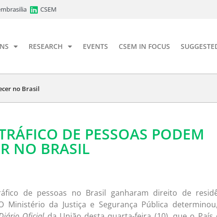
mbrasilia
CSEM
ONS
RESEARCH
EVENTS
CSEM IN FOCUS
SUGGESTE
cer no Brasil
 TRÁFICO DE PESSOAS PODEM
R NO BRASIL
áfico de pessoas no Brasil ganharam direito de residê
 Ministério da Justiça e Segurança Pública determino
Diário Oficial
da União desta quarta-feira (10), que o País