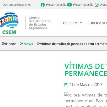
Our social networks
@csembrasilia
@csembrasilia
@cse
THE CSEM
PUBLICATI
Home
News
Vítimas de tráfico de pessoas podem permane
VÍTIMAS DE
PERMANECE
11 de May de 2017
Vítimas de tr
permanente no País. O
portaria publicada no