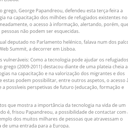
ro grego, George Papandreou, defendeu esta terça-feira a
gia na capacitação dos milhões de refugiados existentes no
meadamente, o acesso à informação, alertando, porém, que
s pessoas não podem ser esquecidas.
al deputado no Parlamento helénico, falava num dos palc
 Web Summit, a decorrer em Lisboa.
s vulneráveis: Como a tecnologia pode ajudar os refugiados
o grego (2009-2011) destacou diante de uma plateia cheia a
ogias na capacitação e na valorização dos migrantes e dos
 estas podem possibilitar, entre outros aspetos, o acesso 
e a possíveis perspetivas de futuro (educação, formação e
os que mostra a importância da tecnologia na vida de um
do é, frisou Papandreou, a possibilidade de contactar com 
xemplo dos muitos milhares de pessoas que atravessam o
a de uma entrada para a Europa.