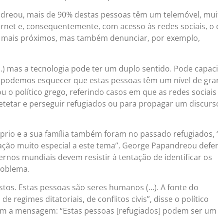
reou, mais de 90% destas pessoas têm um telemóvel, mui
ernet e, consequentemente, com acesso às redes sociais, o
os mais próximos, mas também denunciar, por exemplo,
…) mas a tecnologia pode ter um duplo sentido. Pode capaci
 podemos esquecer que estas pessoas têm um nível de gr
ou o político grego, referindo casos em que as redes sociais
detetar e perseguir refugiados ou para propagar um discurs
rio e a sua família também foram no passado refugiados, 
gação muito especial a este tema”, George Papandreou def
ernos mundiais devem resistir à tentação de identificar os
roblema.
stos. Estas pessoas são seres humanos (…). A fonte do
de regimes ditatoriais, de conflitos civis”, disse o político
com a mensagem: “Estas pessoas [refugiados] podem ser um