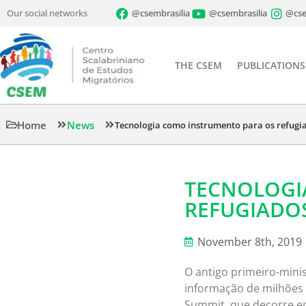
Our social networks
@csembrasilia
@csembrasilia
@cse
THE CSEM
PUBLICATIONS
Home
News
Tecnologia como instrumento para os refugi
TECNOLOGI
REFUGIADO
November 8th, 2019
O antigo primeiro-mini
informação de milhões
Summit, que decorre e