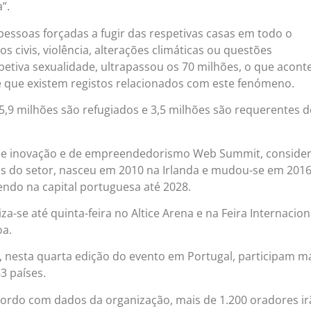
”.
essoas forçadas a fugir das respetivas casas em todo o
s civis, violência, alterações climáticas ou questões
petiva sexualidade, ultrapassou os 70 milhões, o que acont
e que existem registos relacionados com este fenómeno.
5,9 milhões são refugiados e 3,5 milhões são requerentes d
, de inovação e de empreendedorismo Web Summit, conside
s do setor, nasceu em 2010 na Irlanda e mudou-se em 201
ndo na capital portuguesa até 2028.
za-se até quinta-feira no Altice Arena e na Feira Internacion
oa.
 nesta quarta edição do evento em Portugal, participam m
3 países.
acordo com dados da organização, mais de 1.200 oradores i