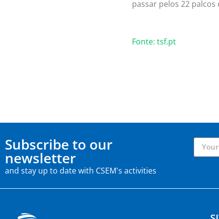
passar pelos 22 palcos 
Fonte: tsf.pt
Subscribe to our
newsletter
and stay up to date with CSEM's activities
S