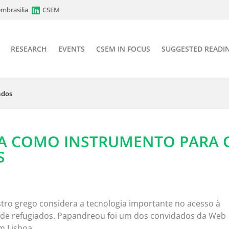
mbrasilia
CSEM
RESEARCH
EVENTS
CSEM IN FOCUS
SUGGESTED READI
ados
A COMO INSTRUMENTO PARA 
S
stro grego considera a tecnologia importante no acesso à
 de refugiados. Papandreou foi um dos convidados da Web
m Lisboa.