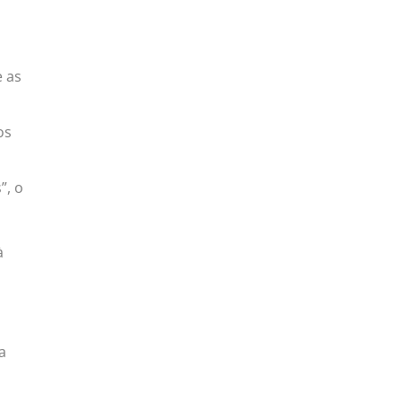
 as
os
”, o
à
a