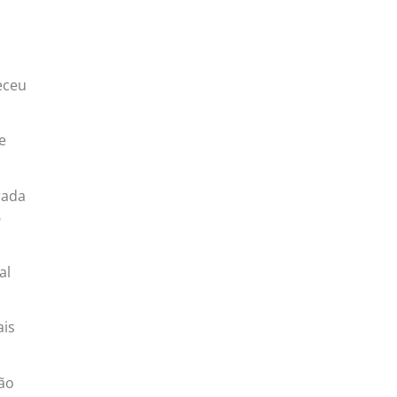
eceu
e
rada
6
al
ais
rão