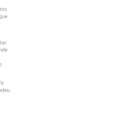
tos
 que
tar
ande
o
“e
endeu