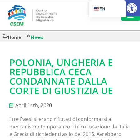
Open
EN
PT_BR
IT
SUGGESTED R
Home
News
ES
POLONIA, UNGHERIA E
REPUBBLICA CECA
CONDANNATE DALLA
CORTE DI GIUSTIZIA UE
April 14th, 2020
I tre Paesi si erano rifiutati di conformarsi al
meccanismo temporaneo di ricollocazione da Italia
e Grecia di richiedenti asilo del 2015. Avrebbero