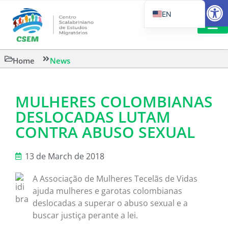
Open
EN
PT_BR
IT
SUGGESTED R
Home
News
ES
MULHERES COLOMBIANAS
DESLOCADAS LUTAM
CONTRA ABUSO SEXUAL
13 de March de 2018
A Associação de Mulheres Tecelãs de Vidas
ajuda mulheres e garotas colombianas
deslocadas a superar o abuso sexual e a
buscar justiça perante a lei.