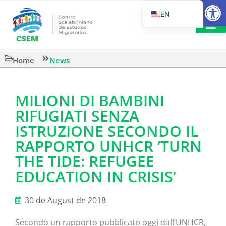
Open
EN
PT_BR
IT
SUGGESTED R
Home
News
ES
MILIONI DI BAMBINI
RIFUGIATI SENZA
ISTRUZIONE SECONDO IL
RAPPORTO UNHCR ‘TURN
THE TIDE: REFUGEE
EDUCATION IN CRISIS’
30 de August de 2018
Secondo un rapporto pubblicato oggi dall’UNHCR,