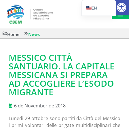
Open
EN
PT_BR
IT
SUGGESTED R
Home
News
ES
MESSICO CITTÀ
SANTUARIO. LA CAPITALE
MESSICANA SI PREPARA
AD ACCOGLIERE L’ESODO
MIGRANTE
6 de November de 2018
Lunedi 29 ottobre sono partiti da Città del Messico
i primi volontari delle brigate multidisciplinari che