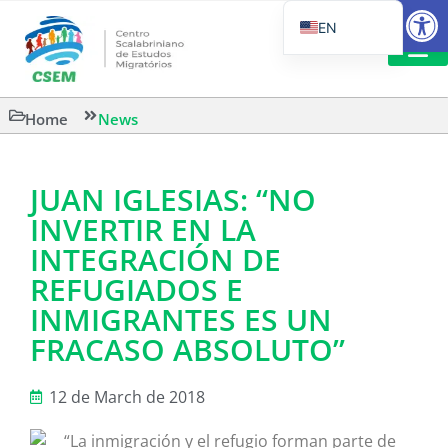
Open
EN
PT_BR
IT
SUGGESTED R
Home
News
ES
JUAN IGLESIAS: “NO
INVERTIR EN LA
INTEGRACIÓN DE
REFUGIADOS E
INMIGRANTES ES UN
FRACASO ABSOLUTO”
12 de March de 2018
“La inmigración y el refugio forman parte de