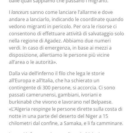
dalle quali sappiamo che passano i migranti.
I
lanceurs
sanno come lanciare l’allarme e dove
andare a lanciarlo, indicando le coordinate quando
vedono migranti in pericolo. Per ora le risorse ci
consentono di effettuare attività di salvataggio solo
nella regione di Agadez. Abbiamo due numeri
verdi. In caso di emergenza, in base ai mezzi a
disposizione, allertiamo le persone più vicine
all’area o le autorità».
Dalla via dell’inferno il filo che lega le storie
all’Europa e all’Italia, che ha schierato un
contingente di 300 persone, si accorcia. Ci sono
passati camerunensi, gambiani, ivoriani e
burkinabè che vivono e lavorano nel Belpaese.
«L’Algeria respinge le persone dirette sulla costa di
notte in una parte del deserto del Niger a 15
chilometri dal confine, a Samaka, e li fa camminare.