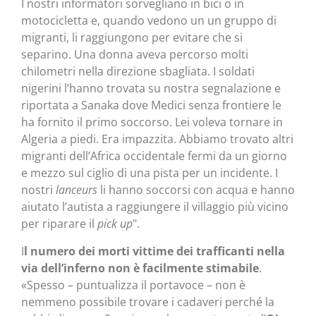
I nostri informatori sorvegliano in bici o in
motocicletta e, quando vedono un un gruppo di
migranti, li raggiungono per evitare che si
separino. Una donna aveva percorso molti
chilometri nella direzione sbagliata. I soldati
nigerini l’hanno trovata su nostra segnalazione e
riportata a Sanaka dove Medici senza frontiere le
ha fornito il primo soccorso. Lei voleva tornare in
Algeria a piedi. Era impazzita. Abbiamo trovato altri
migranti dell’Africa occidentale fermi da un giorno
e mezzo sul ciglio di una pista per un incidente. I
nostri
lanceurs
li hanno soccorsi con acqua e hanno
aiutato l’autista a raggiungere il villaggio più vicino
per riparare il
pick up
".
I
l numero dei morti vittime dei trafficanti nella
via dell’inferno non è facilmente stimabile
.
«Spesso – puntualizza il portavoce – non è
nemmeno possibile trovare i cadaveri perché la