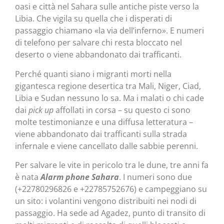
oasi e città nel Sahara sulle antiche piste verso la
Libia. Che vigila su quella che i disperati di
passaggio chiamano «la via dell’inferno». E numeri
di telefono per salvare chi resta bloccato nel
deserto o viene abbandonato dai trafficanti.
Perché quanti siano i migranti morti nella
gigantesca regione desertica tra Mali, Niger, Ciad,
Libia e Sudan nessuno lo sa. Ma i malati o chi cade
dai
pick up
affollati in corsa – su questo ci sono
molte testimonianze e una diffusa letteratura –
viene abbandonato dai trafficanti sulla strada
infernale e viene cancellato dalle sabbie perenni.
Per salvare le vite in pericolo tra le dune, tre anni fa
è nata
Alarm phone Sahara
. I numeri sono due
(+22780296826 e +22785752676) e campeggiano su
un sito: i volantini vengono distribuiti nei nodi di
passaggio. Ha sede ad Agadez, punto di transito di