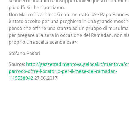
sconcerto, inaudito e insopportabile» questi i comment
più diffusi che riportiamo.
Don Marco Tizzi ha così commentato: «Se Papa France
è stato accolto per una preghiera in una grande mosch
penso che offrire una stanza ad un gruppo di musulma
per pregare alla sera in occasione del Ramadan, non si
proprio una scelta scandalosa».
Stefano Rasori
Source:
http://gazzettadimantova.gelocal.it/mantova/c
parroco-offre-l-oratorio-per-il-mese-del-ramadan-
1.15538942
27.06.2017