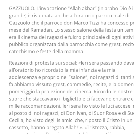
GAZZUOLO. L’invocazione “Allah akbar” (in arabo Dio è i
grande) è risuonata anche all’oratorio parrocchiale di
Gazzuolo che il parroco don Marco Tizzi ha concesso pe
mese del Ramadan. Lo stesso salone della festa un te
era il cinema dei ragazzi e fulcro principale di ogni attiv
pubblica organizzata dalla parrocchia come grest, recit
catechismo e feste della mamma.
Reazioni di protesta sui social: «Ieri sera passando dava
all’oratorio ho ricordato la mia infanzia e la mia
adolescenza e proprio nel “salone”, noi ragazzi di tanti 
fa abbiamo vissuto grest, commedie, recite, e la domen
pomeriggio la proiezione del cinema. Ricordo le nostre
suore che staccavano il biglietto e ci facevano entrare 
mille raccomandazioni. Ieri sera ho visto le luci accese,
al posto di noi ragazzi, di Don Ivan, di Suor Rosa e di Su
Cecilia, ho visto degli islamici che, riposto il Cristo in un
cassetto, hanno pregato Allah!”». «Tristezza, rabbia,