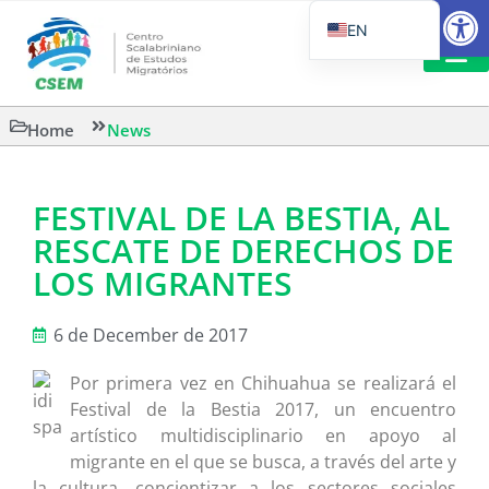
Open
EN
PT_BR
IT
SUGGESTED R
Home
News
ES
FESTIVAL DE LA BESTIA, AL
RESCATE DE DERECHOS DE
LOS MIGRANTES
6 de December de 2017
Por primera vez en Chihuahua se realizará el
Festival de la Bestia 2017, un encuentro
artístico multidisciplinario en apoyo al
migrante en el que se busca, a través del arte y
la cultura, concientizar a los sectores sociales