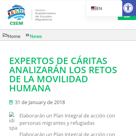
Open
EN
PT_BR
IT
SUGGESTED R
Home
News
ES
EXPERTOS DE CÁRITAS
ANALIZARÁN LOS RETOS
DE LA MOVILIDAD
HUMANA
31 de January de 2018
Elaborarán un Plan Integral de acción con
personas migrantes y refugiadas
Elaborarán un Plan Integral de acción con