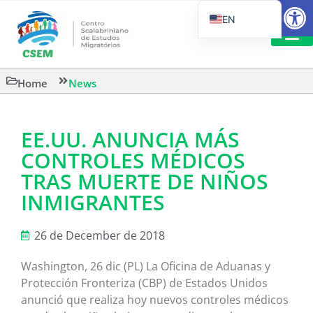
Open
EN
PT_BR
IT
SUGGESTED R
Home
News
ES
EE.UU. ANUNCIA MÁS
CONTROLES MÉDICOS
TRAS MUERTE DE NIÑOS
INMIGRANTES
26 de December de 2018
Washington, 26 dic (PL) La Oficina de Aduanas y
Protección Fronteriza (CBP) de Estados Unidos
anunció que realiza hoy nuevos controles médicos