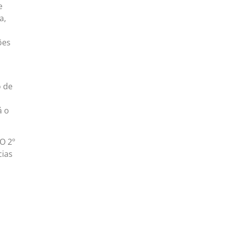
e
a,
ões
o de
á o
O 2º
cias