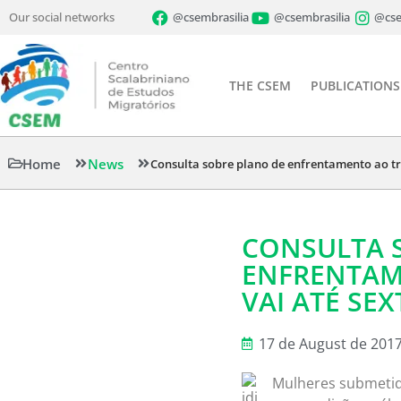
Our social networks
@csembrasilia
@csembrasilia
@cse
THE CSEM
PUBLICATIONS
Home
News
Consulta sobre plano de enfrentamento ao trá
CONSULTA 
ENFRENTAM
VAI ATÉ SEX
17 de August de 201
Mulheres submetida