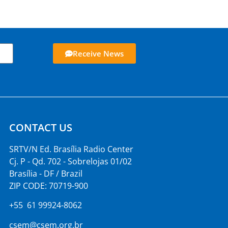
Receive News
CONTACT US
SRTV/N Ed. Brasília Radio Center
Cj. P - Qd. 702 - Sobrelojas 01/02
Brasília - DF / Brazil
ZIP CODE: 70719-900
+55 61 99924-8062
csem@csem.org.br