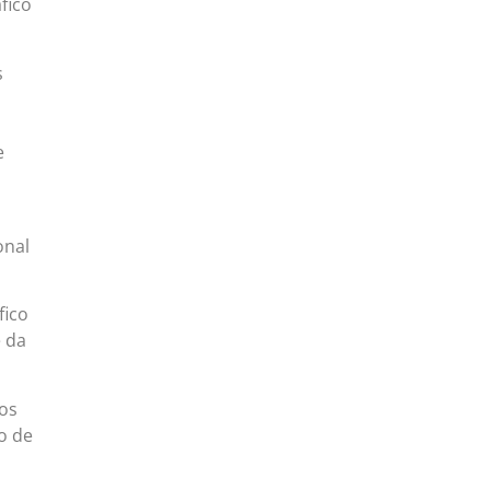
fico
s
e
onal
fico
e da
nos
o de