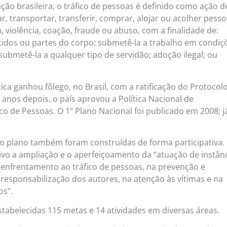
ção brasileira, o tráfico de pessoas é definido como ação d
tar, transportar, transferir, comprar, alojar ou acolher pesso
violência, coação, fraude ou abuso, com a finalidade de:
cidos ou partes do corpo; submetê-la a trabalho em condiç
submetê-la a qualquer tipo de servidão; adoção ilegal; ou
ca ganhou fôlego, no Brasil, com a ratificação do Protocol
anos depois, o país aprovou a Política Nacional de
o de Pessoas. O 1º Plano Nacional foi publicado em 2008; j
do plano também foram construídas de forma participativa. 
ivo a ampliação e o aperfeiçoamento da “atuação de instân
 enfrentamento ao tráfico de pessoas, na prevenção e
responsabilização dos autores, na atenção às vítimas e na
os”.
tabelecidas 115 metas e 14 atividades em diversas áreas.