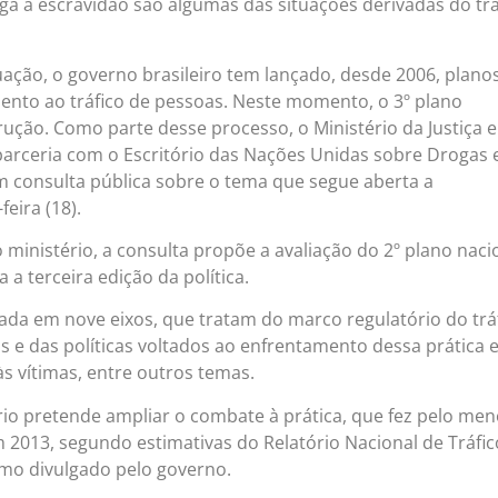
a à escravidão são algumas das situações derivadas do trá
uação, o governo brasileiro tem lançado, desde 2006, plano
ento ao tráfico de pessoas. Neste momento, o 3º plano
ução. Como parte desse processo, o Ministério da Justiça e
arceria com o Escritório das Nações Unidas sobre Drogas 
 consulta pública sobre o tema que segue aberta a
feira (18).
 ministério, a consulta propõe a avaliação do 2º plano naci
 a terceira edição da política.
zada em nove eixos, que tratam do marco regulatório do trá
s e das políticas voltados ao enfrentamento dessa prática 
às vítimas, entre outros temas.
rio pretende ampliar o combate à prática, que fez pelo me
m 2013, segundo estimativas do Relatório Nacional de Tráfic
imo divulgado pelo governo.