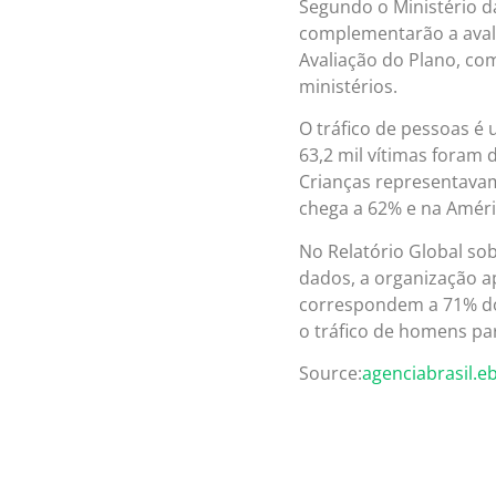
Segundo o Ministério da
complementarão a avali
Avaliação do Plano, com
ministérios.
O tráfico de pessoas é
63,2 mil vítimas foram 
Crianças representavam
chega a 62% e na Améri
No Relatório Global so
dados, a organização 
correspondem a 71% do 
o tráfico de homens par
Source:
agenciabrasil.e