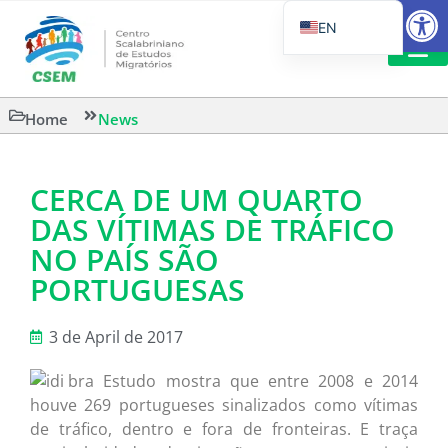
Open
EN
PT_BR
IT
SUGGESTED R
Home
News
ES
CERCA DE UM QUARTO
DAS VÍTIMAS DE TRÁFICO
NO PAÍS SÃO
PORTUGUESAS
3 de April de 2017
Estudo mostra que entre 2008 e 2014
houve 269 portugueses sinalizados como vítimas
de tráfico, dentro e fora de fronteiras. E traça