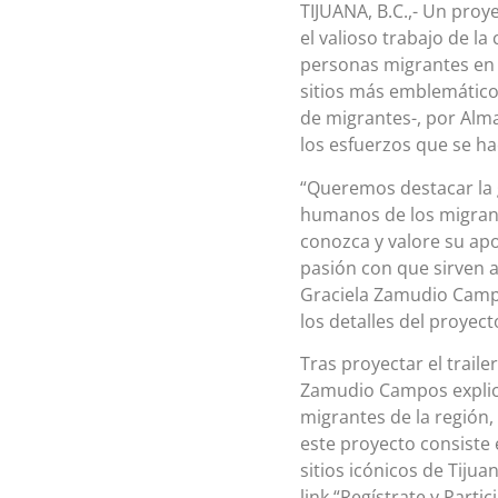
TIJUANA, B.C.,- Un proye
el valioso trabajo de 
personas migrantes en B
sitios más emblemático
de migrantes-, por Alma
los esfuerzos que se ha
“Queremos destacar la 
humanos de los migrante
conozca y valore su apo
pasión con que sirven a
Graciela Zamudio Campos
los detalles del proyect
Tras proyectar el trail
Zamudio Campos explic
migrantes de la región
este proyecto consiste 
sitios icónicos de Tijua
link “Regístrate y Partic