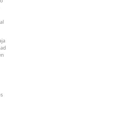
mo
e
al
aja
dad
en
os