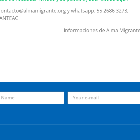
 contacto@almamigrante.org y whatsapp: 55 2686 3273;
RANTEAC
Informaciones de Alma Migrante