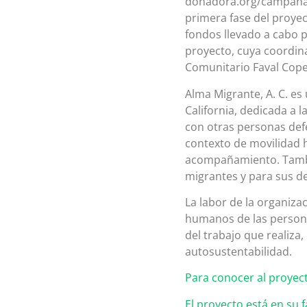
donadora.org/campanas/
primera fase del proyec
fondos llevado a cabo 
proyecto, cuya coordina
Comunitario Faval Cop
Alma Migrante, A. C. es 
California, dedicada a 
con otras personas def
contexto de movilidad h
acompañamiento. Tambié
migrantes y para sus 
La labor de la organiza
humanos de las persona
del trabajo que realiza
autosustentabilidad.
Para conocer al proyecto
El proyecto está en su