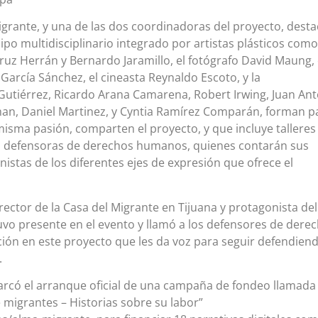
grante, y una de las dos coordinadoras del proyecto, desta
ipo multidisciplinario integrado por artistas plásticos como
Cruz Herrán y Bernardo Jaramillo, el fotógrafo David Maung, 
 García Sánchez, el cineasta Reynaldo Escoto, y la
Gutiérrez, Ricardo Arana Camarena, Robert Irwing, Juan An
an, Daniel Martinez, y Cyntia Ramírez Comparán, forman p
misma pasión, comparten el proyecto, y que incluye talleres
as defensoras de derechos humanos, quienes contarán sus
istas de los diferentes ejes de expresión que ofrece el
rector de la Casa del Migrante en Tijuana y protagonista del
tuvo presente en el evento y llamó a los defensores de dere
ión en este proyecto que les da voz para seguir defendien
.
arcó el arranque oficial de una campaña de fondeo llamada 
migrantes – Historias sobre su labor”