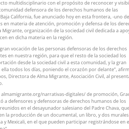
cto multidisciplinario con el propósito de reconocer y visibi
la comunidad defensora de los derechos humanos de las
aja California, fue anunciado hoy en esta frontera, -uno de
s en materia de atención, promoción y defensa de los der
 Migrante, organización de la sociedad civil dedicada a apo
cen en dicha materia en la región.
gran vocación de las personas defensoras de los derechos
s en nuestra región, para que el resto de la sociedad los
rtación desde la sociedad civil a esta comunidad, y la gran
 ella todos los días, poniendo el corazón por delante”, afir
, Directora de Alma Migrante, Asociación Civil, al present
o.
er almamigrante.org/narrativas-digitales/ de promoción, Grac
ó a defensores y defensoras de derechos humanos de los
, reunidos en el desayunador salesiano del Padre Chava, qu
en la producción de un documental, un libro, y dos murales
na y Mexicali, en el que pueden participar registrándose en e
ipa”