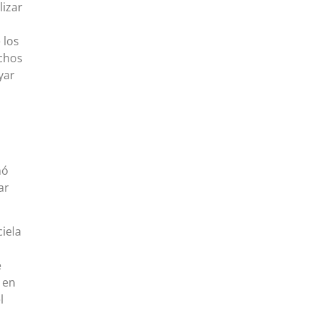
lizar
 los
echos
yar
mó
ar
iela
e
 en
l