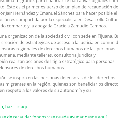
alma-migrante, para financiar 18 narrativas digitales co
to. Este es el primer esfuerzo de un plan de recaudación d
por Jaír Hernández y Emanuel Sánchez para hacer posible el
ción es compartida por la especialista en Desarrollo Cultur
edo comparte y la abogada Graciela Zamudio Campos.
una organización de la sociedad civil con sede en Tijuana, B
la creación de estratégicas de acceso a la justicia en comuni
ensoras regionales de derechos humanos de las personas 
umana, mediante talleres, consultoría jurídica y
n realizan acciones de litigio estratégico para personas
defensores de derechos humanos.
ción se inspira en las personas defensoras de los derechos
s migrantes en la región, quienes son beneficiarios direct
, en respeto a los valores de su autonomía y su
, haz clic aquí.
 fase de recaudar fondos y se puede ayudar desde aquí.