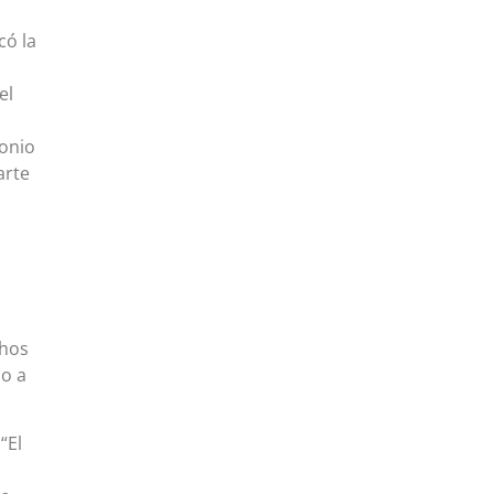
có la
el
tonio
arte
chos
do a
“El