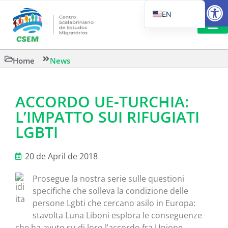
Open
EN
PT_BR
IT
SUGGESTED R
Home
News
ES
ACCORDO UE-TURCHIA:
L’IMPATTO SUI RIFUGIATI
LGBTI
20 de April de 2018
Prosegue la nostra serie sulle questioni
specifiche che solleva la condizione delle
persone Lgbti che cercano asilo in Europa:
stavolta Luna Liboni esplora le conseguenze
che ha avuto su di loro l’accordo fra Unione