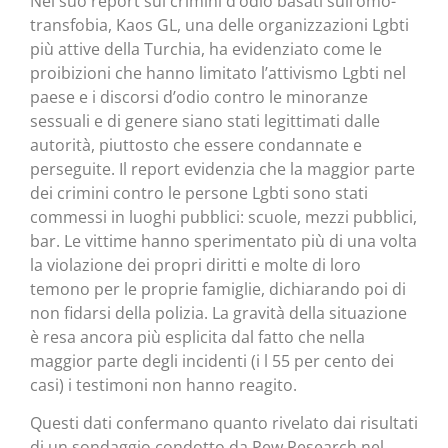
Nel suo report sui crimini d’odio basati sull’omo-
transfobia, Kaos GL, una delle organizzazioni Lgbti
più attive della Turchia, ha evidenziato come le
proibizioni che hanno limitato l’attivismo Lgbti nel
paese e i discorsi d’odio contro le minoranze
sessuali e di genere siano stati legittimati dalle
autorità, piuttosto che essere condannate e
perseguite. Il report evidenzia che la maggior parte
dei crimini contro le persone Lgbti sono stati
commessi in luoghi pubblici: scuole, mezzi pubblici,
bar. Le vittime hanno sperimentato più di una volta
la violazione dei propri diritti e molte di loro
temono per le proprie famiglie, dichiarando poi di
non fidarsi della polizia. La gravità della situazione
è resa ancora più esplicita dal fatto che nella
maggior parte degli incidenti (i l 55 per cento dei
casi) i testimoni non hanno reagito.
Questi dati confermano quanto rivelato dai risultati
di un sondaggio condotto da Pew Research nel