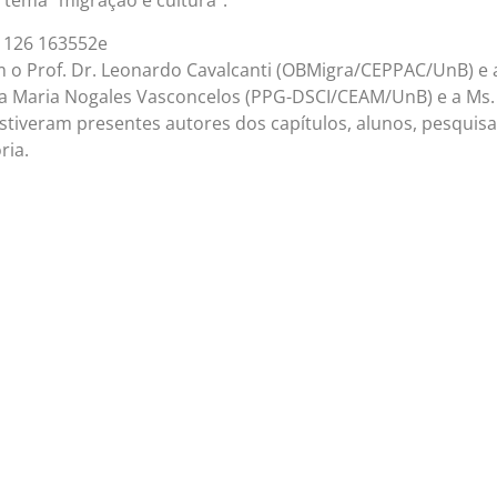
 tema “migração e cultura”.
o Prof. Dr. Leonardo Cavalcanti (OBMigra/CEPPAC/UnB) e a
a Maria Nogales Vasconcelos (PPG-DSCI/CEAM/UnB) e a Ms.
estiveram presentes autores dos capítulos, alunos, pesquis
ria.