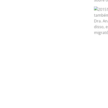
sobre o
também 
Dra. An
disso, 
migrató