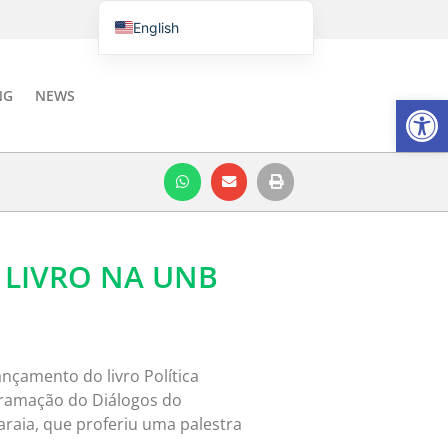
English
Português do Brasil
Italiano
NG
NEWS
Open
Español
LIVRO NA UNB
nçamento do livro Política
ogramação do Diálogos do
araia, que proferiu uma palestra