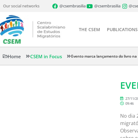
Our social networks
@csembrasilia
@csembrasilia
@cse
THE CSEM
PUBLICATIONS
Home
CSEM in Focus
Evento marca lançamento do livro na
EVE
27/11/2
09:46
No dia 
migrató
Observa