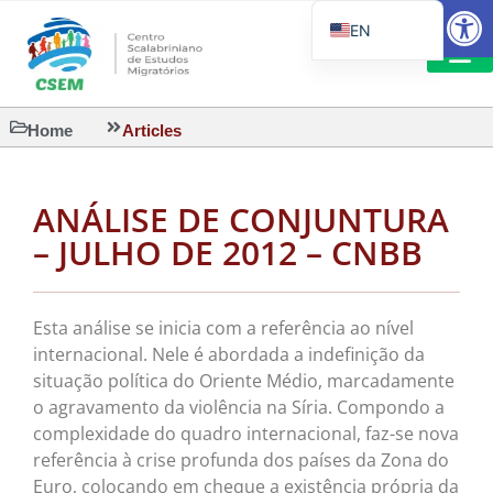
Open
EN
PT_BR
IT
SUGGESTED R
Home
Articles
ES
ANÁLISE DE CONJUNTURA
– JULHO DE 2012 – CNBB
Esta análise se inicia com a referência ao nível
internacional. Nele é abordada a indefinição da
situação política do Oriente Médio, marcadamente
o agravamento da violência na Síria. Compondo a
complexidade do quadro internacional, faz-se nova
referência à crise profunda dos países da Zona do
Euro, colocando em cheque a existência própria da