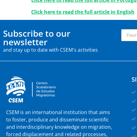
Click here to read the full article in Portug
Click here to read the full article in English
Subscribe to our
newsletter
and stay up to date with CSEM's activities
S
CSEM is an international institution that aims
to foster, produce and disseminate scientific
and interdisciplinary knowledge on migration,
forced displacement and related processes,