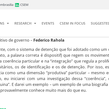
mbrasilia
CSEM
ONS
RESEARCH
EVENTS
CSEM IN FOCUS
SUGGESTE
tivo de governo –
Federico Rahola
nte, com o sistema de detenção que foi adotado como um d
rato, a palavra correta é dispositif) que regem os movimen
a coerência particular e na “integração” que regula a prol
ários, os de identificação e os de detenção. Por isso, e
erência como uma dimensão “produtiva” particular – mesmo
, eu iniciarei com uma investigação dessa “coerência”,
áquina”. E darei um exemplo – um exemplo de uma biografi
cê provavelmente conhece muito mais do que eu.