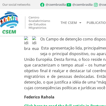
Our social networks
@csembrasilia
@csembrasilia
@cse
THE CSEM
PUBLICATI
Os Campo de detenção como disposi
Esta apresentação lida, principalme
seja o principal dispositivo, ou apa
União Européia. Desta forma, o foco reside n
que caracterizam o tempo atual – os humanit
objetivo final é realçar e destacar tal co
migratórios e de pessoas deslocadas. Então
detenção, o que justifica a idéia de uma “m
cujas conseqüências políticas e jurídicas vo
Federico Rahola