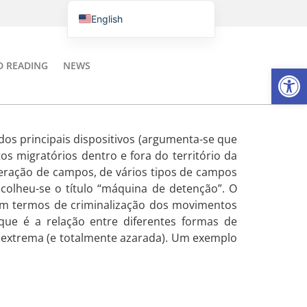
English
Português do Brasil
Italiano
D READING
NEWS
Open
Español
os principais dispositivos (argumenta-se que
tos migratórios dentro e fora do território da
iferação de campos, de vários tipos de campos
scolheu-se o título “máquina de detenção”. O
 em termos de criminalização dos movimentos
 que é a relação entre diferentes formas de
a extrema (e totalmente azarada). Um exemplo